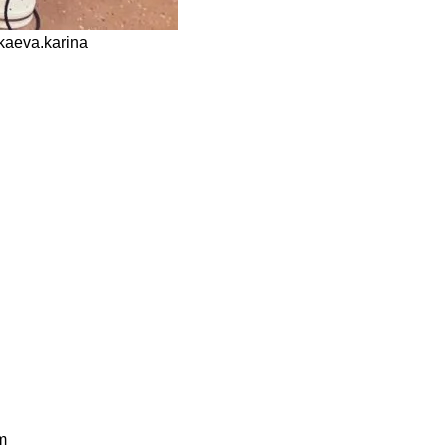
kaeva.karina
m