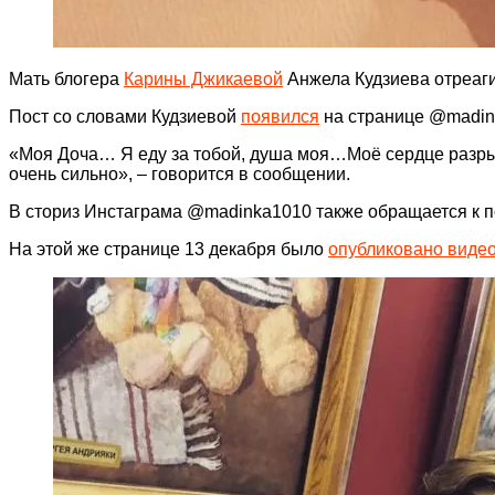
Мать блогера
Карины Джикаевой
Анжела Кудзиева отреаги
Пост со словами Кудзиевой
появился
на странице @madink
«Моя Доча… Я еду за тобой, душа моя…Моё сердце разрыв
очень сильно», – говорится в сообщении.
В сториз Инстаграма @madinka1010 также обращается к по
На этой же странице 13 декабря было
опубликовано виде