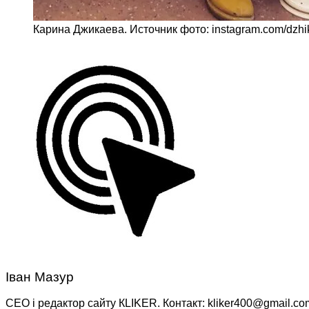
Карина Джикаева. Источник фото: instagram.com/dzhi
Іван Мазур
CEO і редактор сайту КLIKER. Контакт: kliker400@gmail.co