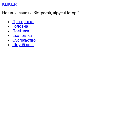
Skip
KLIKER
to
Новини, запити, біографії, вірусні історії
content
Про проєкт
Головна
Політика
Економіка
Суспільство
Шоу-бізнес