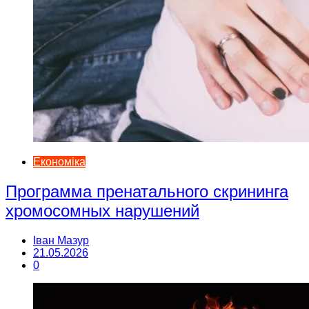
Економіка
Программа пренатального скрининга
хромосомных нарушений
Іван Мазур
21.05.2026
0