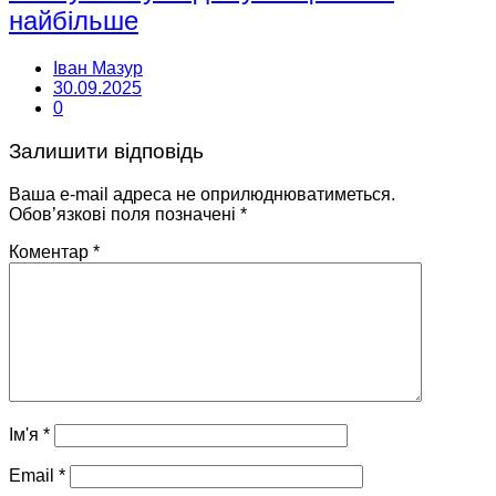
найбільше
Іван Мазур
30.09.2025
0
Залишити відповідь
Ваша e-mail адреса не оприлюднюватиметься.
Обов’язкові поля позначені
*
Коментар
*
Ім'я
*
Email
*