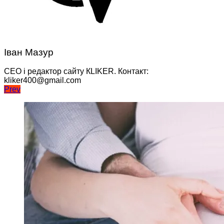
Іван Мазур
CEO і редактор сайту КLIKER. Контакт:
kliker400@gmail.com
Навігація
Prev
записів