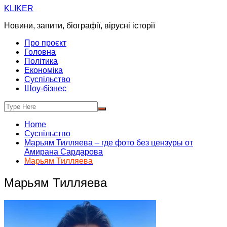
Skip
KLIKER
to
Новини, запити, біографії, вірусні історії
content
Про проєкт
Головна
Політика
Економіка
Суспільство
Шоу-бізнес
Home
Суспільство
Марьям Тилляева – где фото без цензуры от
Амирана Сардарова
Марьям Тилляева
Марьям Тилляева