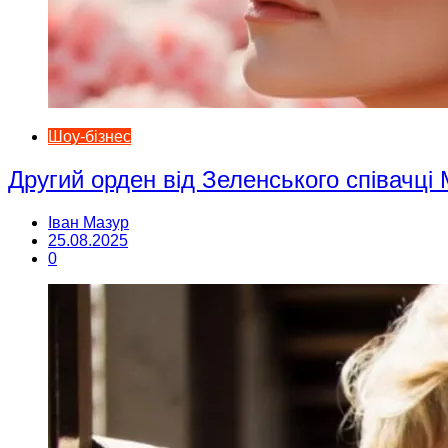
Шоу-бізнес
Другий орден від Зеленського співачці
Іван Мазур
25.08.2025
0