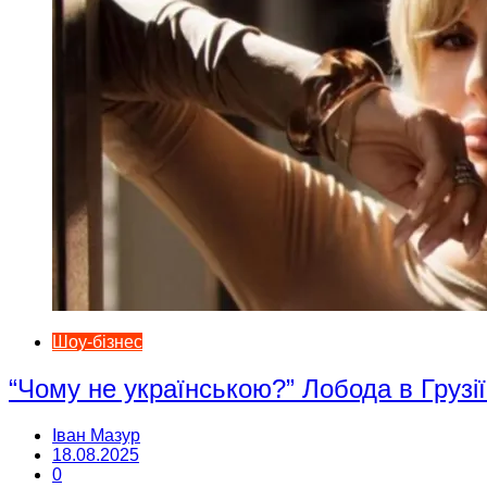
Шоу-бізнес
“Чому не українською?” Лобода в Грузії
Іван Мазур
18.08.2025
0