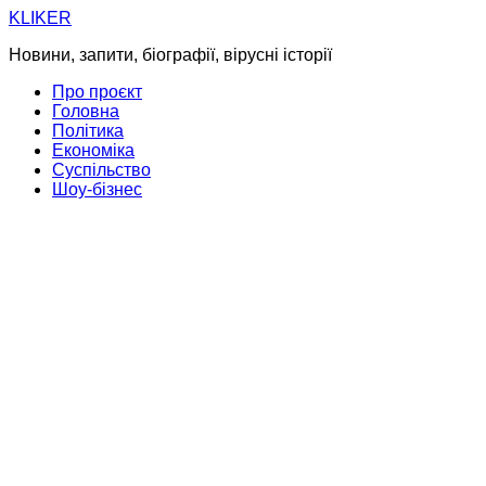
Skip
KLIKER
to
Новини, запити, біографії, вірусні історії
content
Про проєкт
Головна
Політика
Економіка
Суспільство
Шоу-бізнес