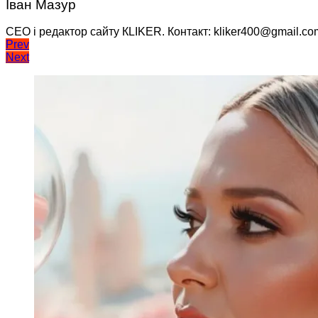
Іван Мазур
CEO і редактор сайту КLIKER. Контакт: kliker400@gmail.co
Навігація
Prev
Next
записів