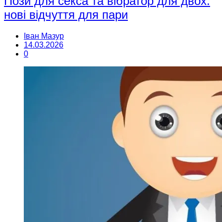
Пози для секса та вібратор для двох:
нові відчуття для пари
Іван Мазур
14.03.2026
0