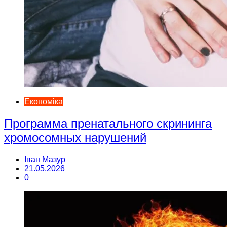
Економіка
Программа пренатального скрининга
хромосомных нарушений
Іван Мазур
21.05.2026
0