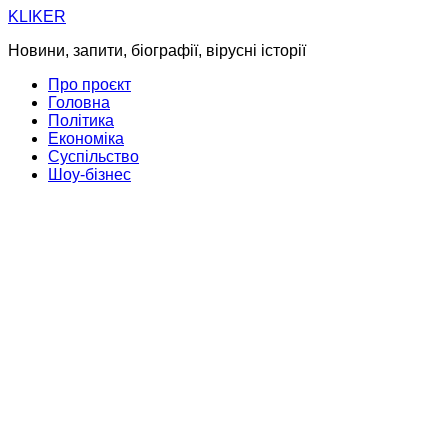
Skip
KLIKER
to
Новини, запити, біографії, вірусні історії
content
Про проєкт
Головна
Політика
Економіка
Суспільство
Шоу-бізнес