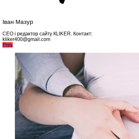
Іван Мазур
CEO і редактор сайту КLIKER. Контакт:
kliker400@gmail.com
Навігація
Prev
записів