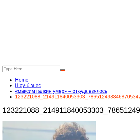
Home
Шоу-бізнес
«максим галкин умер» – откуда взялось
123221088_214911840053303_786512498846870534
123221088_214911840053303_7865124