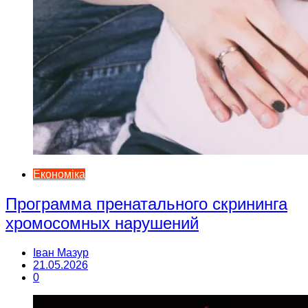
Економіка
Программа пренатального скрининга
хромосомных нарушений
Іван Мазур
21.05.2026
0