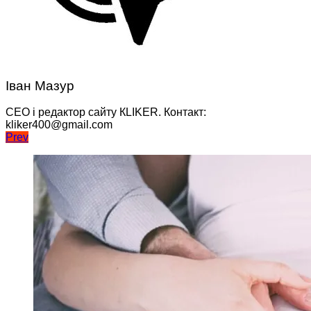
Іван Мазур
CEO і редактор сайту КLIKER. Контакт:
kliker400@gmail.com
Навігація
Prev
записів