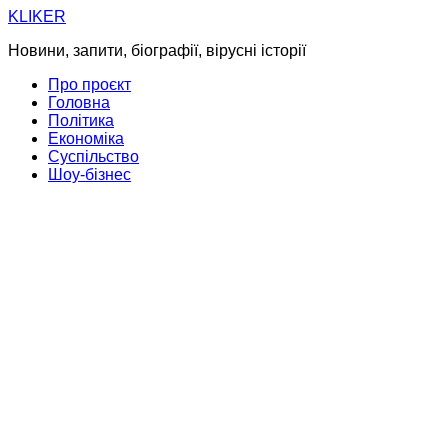
Skip
KLIKER
to
Новини, запити, біографії, вірусні історії
content
Про проєкт
Головна
Політика
Економіка
Суспільство
Шоу-бізнес