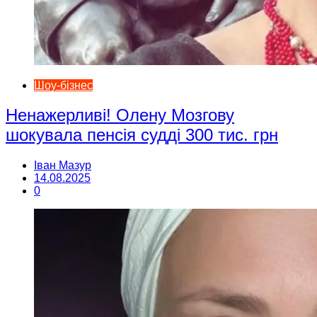
Шоу-бізнес
Ненажерливі! Олену Мозгову
шокувала пенсія судді 300 тис. грн
Іван Мазур
14.08.2025
0