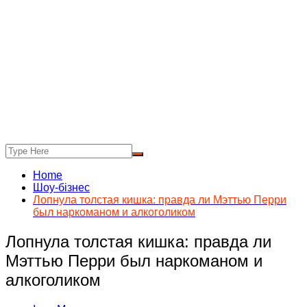
Home
Шоу-бізнес
Лопнула толстая кишка: правда ли Мэттью Перри
был наркоманом и алкоголиком
Лопнула толстая кишка: правда ли
Мэттью Перри был наркоманом и
алкоголиком