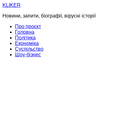
Skip
KLIKER
to
Новини, запити, біографії, вірусні історії
content
Про проєкт
Головна
Політика
Економіка
Суспільство
Шоу-бізнес