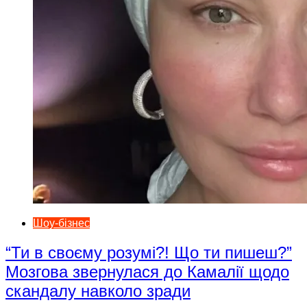
Шоу-бізнес
“Ти в своєму розумі?! Що ти пишеш?”
Мозгова звернулася до Камалії щодо
скандалу навколо зради