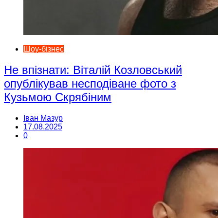
Шоу-бізнес
Не впізнати: Віталій Козловський
опублікував несподіване фото з
Кузьмою Скрябіним
Іван Мазур
17.08.2025
0