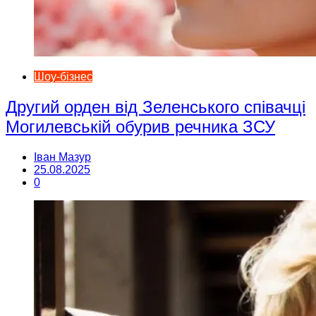
Шоу-бізнес
Другий орден від Зеленського співачці
Могилевській обурив речника ЗСУ
Іван Мазур
25.08.2025
0