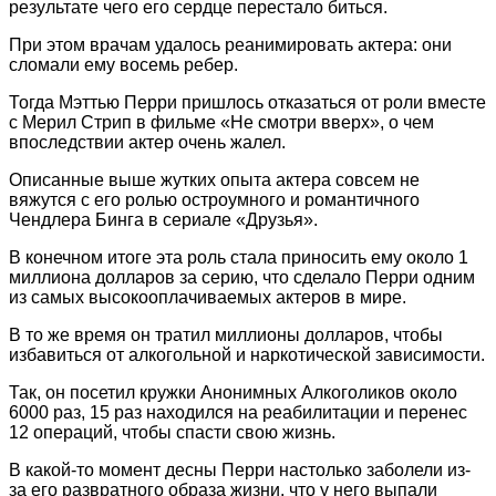
результате чего его сердце перестало биться.
При этом врачам удалось реанимировать актера: они
сломали ему восемь ребер.
Тогда Мэттью Перри пришлось отказаться от роли вместе
с Мерил Стрип в фильме «Не смотри вверх», о чем
впоследствии актер очень жалел.
Описанные выше жутких опыта актера совсем не
вяжутся с его ролью остроумного и романтичного
Чендлера Бинга в сериале «Друзья».
В конечном итоге эта роль стала приносить ему около 1
миллиона долларов за серию, что сделало Перри одним
из самых высокооплачиваемых актеров в мире.
В то же время он тратил миллионы долларов, чтобы
избавиться от алкогольной и наркотической зависимости.
Так, он посетил кружки Анонимных Алкоголиков около
6000 раз, 15 раз находился на реабилитации и перенес
12 операций, чтобы спасти свою жизнь.
В какой-то момент десны Перри настолько заболели из-
за его развратного образа жизни, что у него выпали