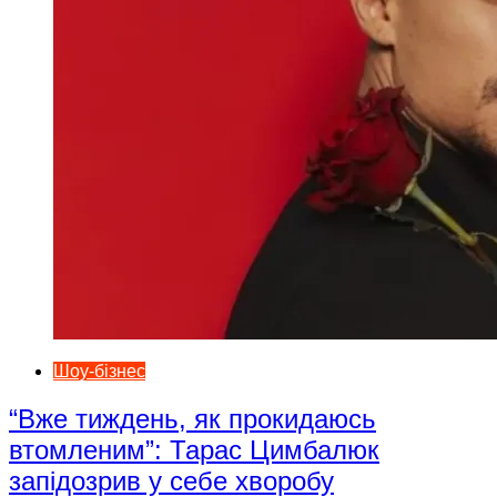
Шоу-бізнес
“Вже тиждень, як прокидаюсь
втомленим”: Тарас Цимбалюк
запідозрив у себе хворобу