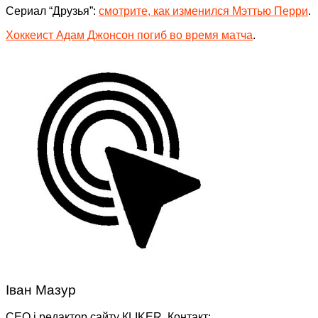
Сериал “Друзья”:
смотрите, как изменился Мэттью Перри
.
Хоккеист Адам Джонсон погиб во время матча
.
Іван Мазур
CEO і редактор сайту КLIKER. Контакт: