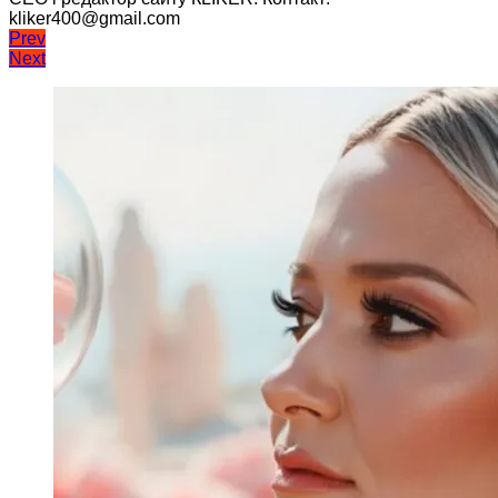
kliker400@gmail.com
Навігація
Prev
Next
записів