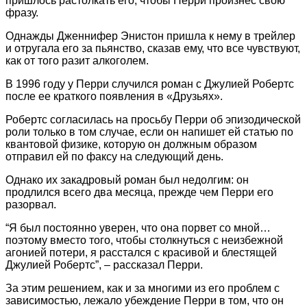
пришлось растолкать его, чтобы Перри произнес свою
фразу.
Однажды Дженнифер Энистон пришла к нему в трейлер
и отругала его за пьянство, сказав ему, что все чувствуют,
как от того разит алкоголем.
В 1996 году у Перри случился роман с Джулией Робертс
после ее краткого появления в «Друзьях».
Робертс согласилась на просьбу Перри об эпизодической
роли только в том случае, если он напишет ей статью по
квантовой физике, которую он должным образом
отправил ей по факсу на следующий день.
Однако их закадровый роман был недолгим: он
продлился всего два месяца, прежде чем Перри его
разорвал.
“Я был постоянно уверен, что она порвет со мной…
поэтому вместо того, чтобы столкнуться с неизбежной
агонией потери, я расстался с красивой и блестящей
Джулией Робертс”, – рассказал Перри.
За этим решением, как и за многими из его проблем с
зависимостью, лежало убеждение Перри в том, что он