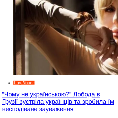
Шоу-бізнес
“Чому не українською?” Лобода в
Грузії зустріла українців та зробила їм
несподіване зауваження