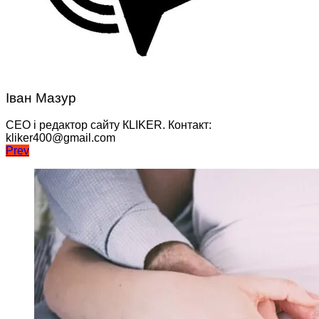
Іван Мазур
CEO і редактор сайту КLIKER. Контакт:
kliker400@gmail.com
Навігація
Prev
записів