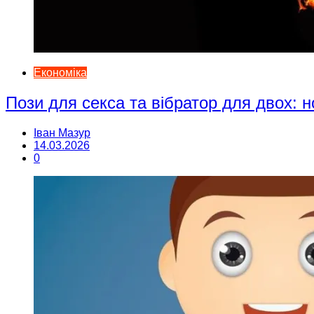
Економіка
Пози для секса та вібратор для двох: н
Іван Мазур
14.03.2026
0