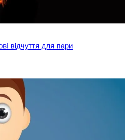
ові відчуття для пари