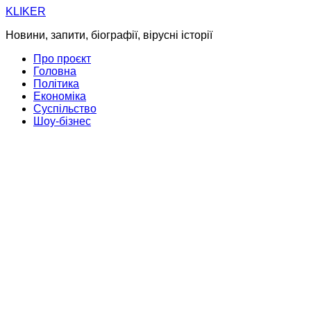
Skip
KLIKER
to
Новини, запити, біографії, вірусні історії
content
Про проєкт
Головна
Політика
Економіка
Суспільство
Шоу-бізнес