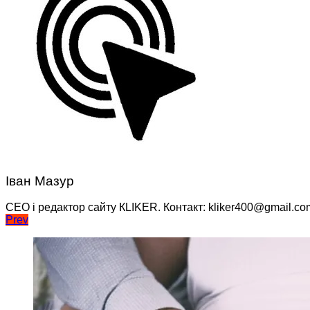
Іван Мазур
CEO і редактор сайту КLIKER. Контакт: kliker400@gmail.co
Навігація
Prev
записів