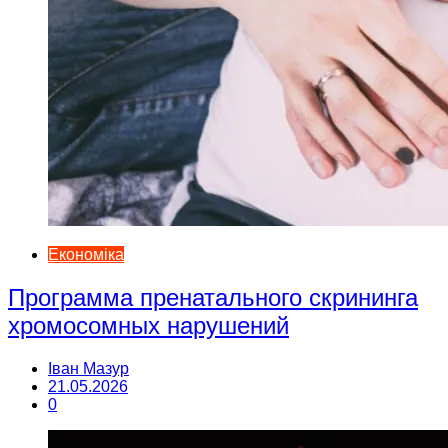
Економіка
Программа пренатального скрининга
хромосомных нарушений
Іван Мазур
21.05.2026
0