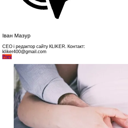
Іван Мазур
CEO і редактор сайту КLIKER. Контакт:
kliker400@gmail.com
Навігація
Prev
записів