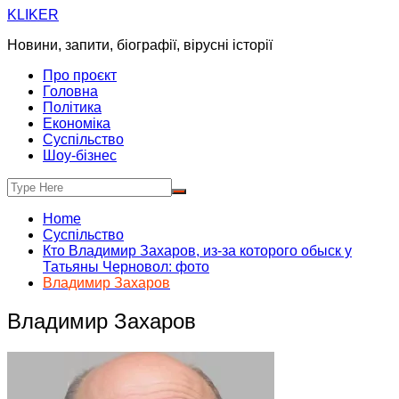
Skip
KLIKER
to
Новини, запити, біографії, вірусні історії
content
Про проєкт
Головна
Політика
Економіка
Суспільство
Шоу-бізнес
Home
Суспільство
Кто Владимир Захаров, из-за которого обыск у
Татьяны Черновол: фото
Владимир Захаров
Владимир Захаров