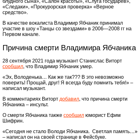
блудного сына», «Салон красоты», «Слуга государев»,
«Следаки», «Прокурорская проверка» «Верное
средство».
В качестве вокалиста Владимир Ябчаник принимал
участие в шоу «Танцы со звездами» в 2006—2008 гг на
Первом канале.
Причина смерти Владимира Ябчаника
28 сентября 2021 года музыкант Станислас Виторт
сообщил
, что Владимир Ябчаник умер.
«Эх, Володенька… Как же так??? В это невозможно
поверить! Прощай, друг! Я всегда буду помнить тебя!» –
написал музыкант.
В комментариях Виторт
добавил
, что причина смерти
Ябчаника – инсульт.
О смерти Ябчаника также
сообщил
юморист Ефим
Шифрин.
«Сегодня не стало Володи Ябчаника. Светлая память…»
– написал он на своей странице в Фейсбуке.