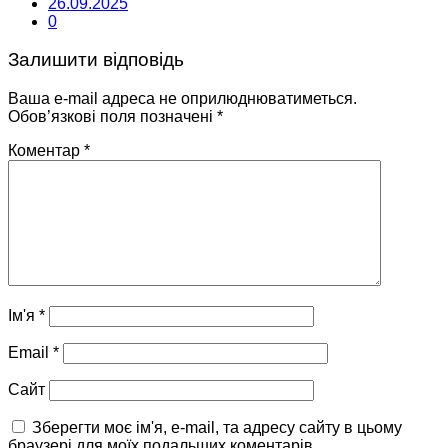
26.09.2025
0
Залишити відповідь
Ваша e-mail адреса не оприлюднюватиметься.
Обов’язкові поля позначені
*
Коментар
*
Ім'я
*
Email
*
Сайт
Зберегти моє ім'я, e-mail, та адресу сайту в цьому
браузері для моїх подальших коментарів.