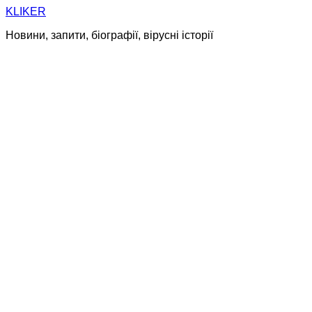
Skip
KLIKER
to
Новини, запити, біографії, вірусні історії
content