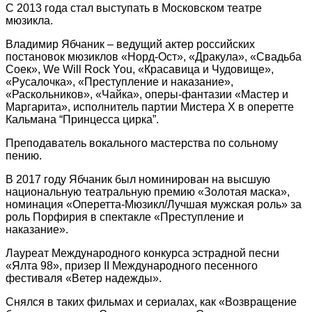
С 2013 года стал выступать в Московском театре
мюзикла.
Владимир Ябчаник – ведущий актер российских
постановок мюзиклов «Норд-Ост», «Дракула», «Свадьба
Соек», We Will Rock You, «Красавица и Чудовище»,
«Русалочка», «Преступление и наказание»,
«Раскольников», «Чайка», оперы-фантазии «Мастер и
Маргарита», исполнитель партии Мистера Х в оперетте
Кальмана “Принцесса цирка”.
Преподаватель вокального мастерства по сольному
пению.
В 2017 году Ябчаник был номинирован на высшую
национальную театральную премию «Золотая маска»,
номинация «Оперетта-Мюзикл/Лучшая мужская роль» за
роль Порфирия в спектакле «Преступление и
наказание».
Лауреат Международного конкурса эстрадной песни
«Ялта 98», призер II Международного песенного
фестиваля «Ветер надежды».
Снялся в таких фильмах и сериалах, как «Возвращение