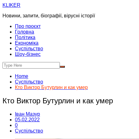
Skip
KLIKER
to
Новини, запити, біографії, вірусні історії
content
Про проєкт
Головна
Політика
Економіка
Суспільство
Шоу-бізнес
Home
Суспільство
Кто Виктор Бутурлин и как умер
Кто Виктор Бутурлин и как умер
Іван Мазур
05.02.2022
0
Суспільство