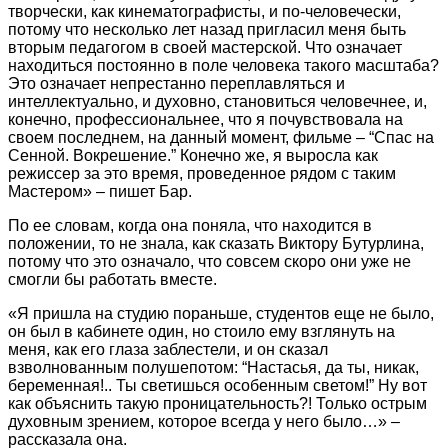
творчески, как кинематографисты, и по-человечески,
потому что несколько лет назад пригласил меня быть
вторым педагогом в своей мастерской. Что означает
находиться постоянно в поле человека такого масштаба?
Это означает непрестанно переплавляться и
интеллектуально, и духовно, становиться человечнее, и,
конечно, профессиональнее, что я почувствовала на
своем последнем, на данный момент, фильме – “Спас на
Сенной. Вокрешение.” Конечно же, я выросла как
режиссер за это время, проведенное рядом с таким
Мастером» – пишет Бар.
По ее словам, когда она поняла, что находится в
положении, то не знала, как сказать Виктору Бутурлина,
потому что это означало, что совсем скоро они уже не
смогли бы работать вместе.
«Я пришла на студию пораньше, студентов еще не было,
он был в кабинете один, но стоило ему взглянуть на
меня, как его глаза заблестели, и он сказал
взволнованным полушепотом: “Настасья, да ты, никак,
беременная!.. Ты светишься особенным светом!” Ну вот
как объяснить такую проницательность?! Только острым
духовным зрением, которое всегда у него было…» –
рассказала она.