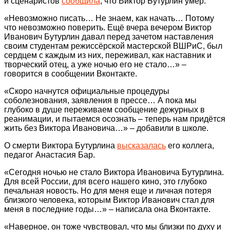
и сценаристов
сообщила
, что Виктор Бутурлин умер.
«Невозможно писать… Не знаем, как начать… Потому
что невозможно поверить. Ещё вчера вечером Виктор
Иванович Бутурлин давал перед зачетом наставления
своим студентам режиссёрской мастерской ВШРиС, был
сердцем с каждым из них, переживал, как наставник и
творческий отец, а уже ночью его не стало…» –
говорится в сообщении Вконтакте.
«Скоро начнутся официальные процедуры
соболезнования, заявления в прессе… А пока мы
глубоко в душе переживаем сообщение дежурных в
реанимации, и пытаемся осознать – теперь нам придётся
жить без Виктора Ивановича…» – добавили в школе.
О смерти Виктора Бутурлина
высказалась
его коллега,
педагог Анастасия Бар.
«Сегодня ночью не стало Виктора Ивановича Бутурлина.
Для всей России, для всего нашего кино, это глубоко
печальная новость. Но для меня еще и личная потеря
близкого человека, которым Виктор Иванович стал для
меня в последние годы…» – написала она Вконтакте.
«Наверное, он тоже чувствовал, что мы близки по духу и