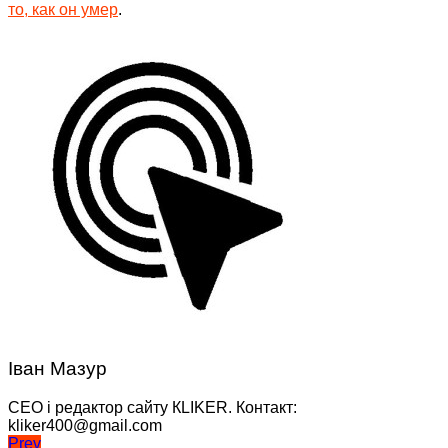
то, как он умер
.
Іван Мазур
CEO і редактор сайту КLIKER. Контакт:
kliker400@gmail.com
Навігація
Prev