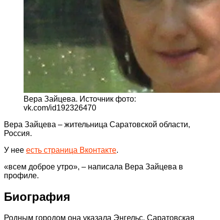
Вера Зайцева. Источник фото:
vk.com/id192326470
Вера Зайцева – жительница Саратовской области,
Россия.
У нее
есть страница Вконтакте
.
«всем доброе утро», – написала Вера Зайцева в
профиле.
Биография
Родным городом она указала Энгельс, Саратовская