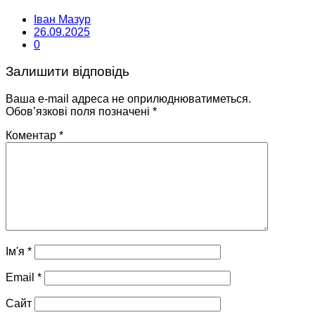
Іван Мазур
26.09.2025
0
Залишити відповідь
Ваша e-mail адреса не оприлюднюватиметься.
Обов’язкові поля позначені
*
Коментар
*
Ім'я
*
Email
*
Сайт