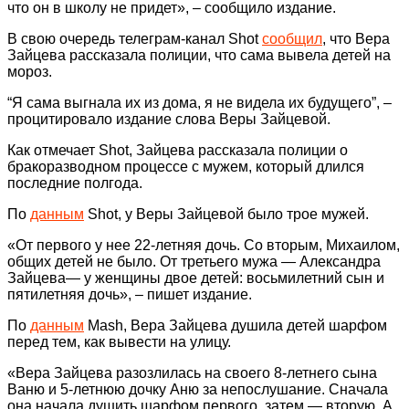
что он в школу не придет», – сообщило издание.
В свою очередь телеграм-канал Shot
сообщил
, что Вера
Зайцева рассказала полиции, что сама вывела детей на
мороз.
“Я сама выгнала их из дома, я не видела их будущего”, –
процитировало издание слова Веры Зайцевой.
Как отмечает Shot, Зайцева рассказала полиции о
бракоразводном процессе с мужем, который длился
последние полгода.
По
данным
Shot, у Веры Зайцевой было трое мужей.
«От первого у нее 22-летняя дочь. Со вторым, Михаилом,
общих детей не было. От третьего мужа — Александра
Зайцева— у женщины двое детей: восьмилетний сын и
пятилетняя дочь», – пишет издание.
По
данным
Mash, Вера Зайцева душила детей шарфом
перед тем, как вывести на улицу.
«Вера Зайцева разозлилась на своего 8-летнего сына
Ваню и 5-летнюю дочку Аню за непослушание. Сначала
она начала душить шарфом первого, затем — вторую. А