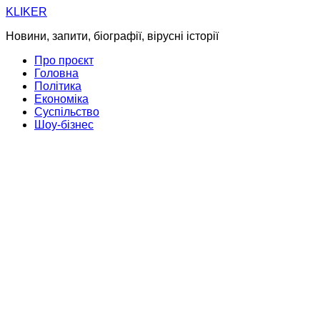
Skip
KLIKER
to
Новини, запити, біографії, вірусні історії
content
Про проєкт
Головна
Політика
Економіка
Суспільство
Шоу-бізнес