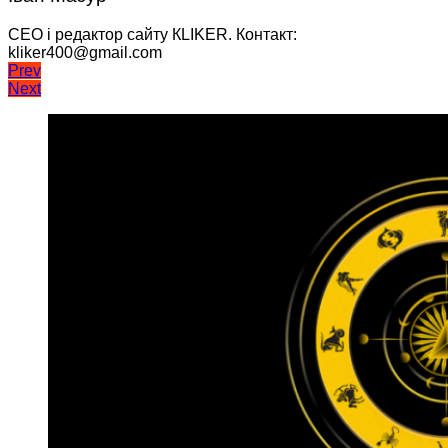
CEO і редактор сайту КLIKER. Контакт:
kliker400@gmail.com
Навігація
Prev
Next
записів