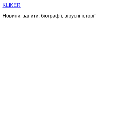
Skip
KLIKER
to
Новини, запити, біографії, вірусні історії
content