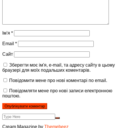
Ім'я
*
Email
*
Сайт
Зберегти моє ім'я, e-mail, та адресу сайту в цьому
браузері для моїх подальших коментарів.
Повідомити мене про нові коментарі по email.
Повідомляти мене про нові записи електронною
поштою.
Cream Magazine by
Themebeez