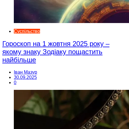
Суспільство
Гороскоп на 1 жовтня 2025 року –
якому знаку Зодіаку пощастить
найбільше
Іван Мазур
30.09.2025
0