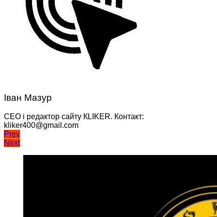
Іван Мазур
CEO і редактор сайту КLIKER. Контакт:
kliker400@gmail.com
Навігація
Prev
Next
записів