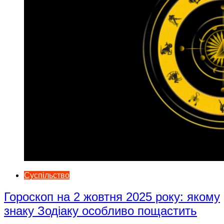
Суспільство
Гороскоп на 2 жовтня 2025 року: якому
знаку Зодіаку особливо пощастить