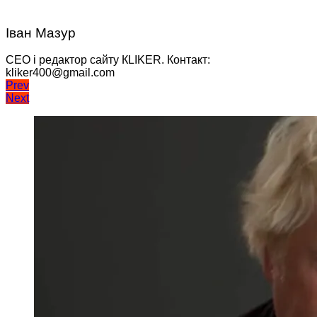
Іван Мазур
CEO і редактор сайту КLIKER. Контакт:
kliker400@gmail.com
Навігація
Prev
Next
записів