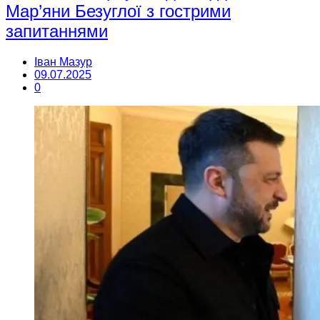
Мар’яни Безуглої з гострими
запитаннями
Іван Мазур
09.07.2025
0