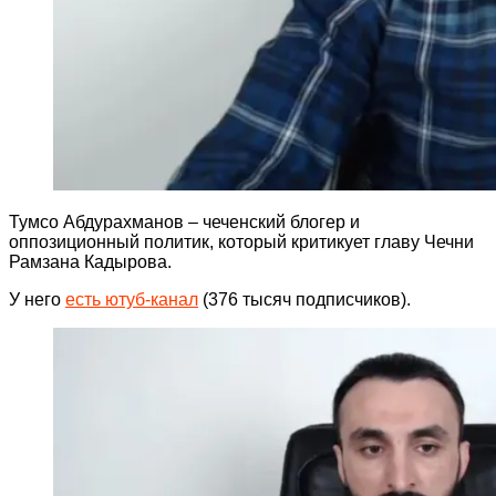
Тумсо Абдурахманов – чеченский блогер и
оппозиционный политик, который критикует главу Чечни
Рамзана Кадырова.
У него
есть ютуб-канал
(376 тысяч подписчиков).