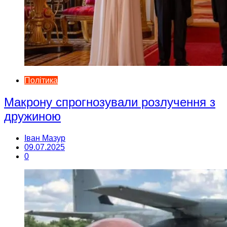
Політика
Макрону спрогнозували розлучення з
дружиною
Іван Мазур
09.07.2025
0