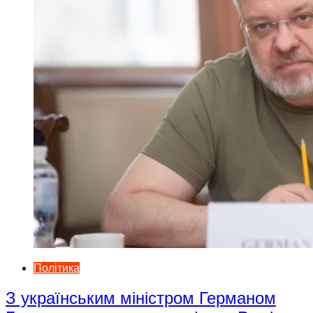
Політика
З українським міністром Германом