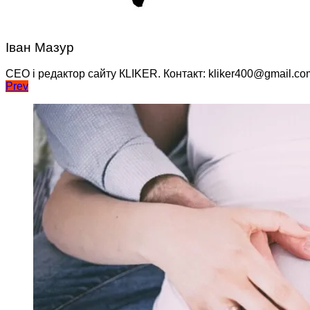
Іван Мазур
CEO і редактор сайту КLIKER. Контакт: kliker400@gmail.co
Навігація
Prev
записів