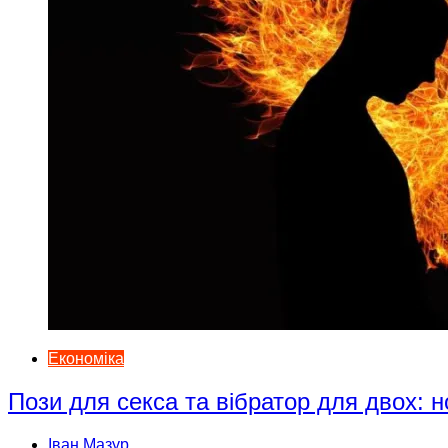
Економіка
Пози для секса та вібратор для двох: н
Іван Мазур