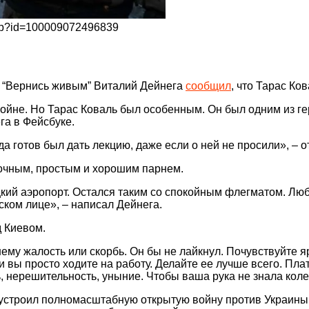
php?id=100009072496839
а “Вернись живым” Виталий Дейнега
сообщил
, что Тарас Ков
ойне. Но Тарас Коваль был особенным. Он был одним из ге
га в Фейсбуке.
 готов был дать лекцию, даже если о ней не просили», – о
дочным, простым и хорошим парнем.
цкий аэропорт. Остался таким со спокойным флегматом. Лю
ском лице», – написал Дейнега.
д Киевом.
ему жалость или скорбь. Он бы не лайкнул. Почувствуйте яр
и вы просто ходите на работу. Делайте ее лучше всего. Пл
ь, нерешительность, уныние. Чтобы ваша рука не знала коле
устроил полномасштабную открытую войну против Украины: 