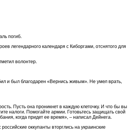
аль погиб.
роев легендарного календаря с Киборгами, отснятого для
тметил волонтер.
бил и был благодарен «Вернись живым». Не умел врать,
ость. Пусть она проникнет в каждую клеточку. И что бы вы
атите налоги. Помогайте армии. Готовьтесь защищать свой
бания, когда придет ее время», – написал Дейнега.
российские оккупанты вторглись на украинские