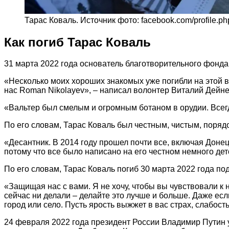
Тарас Коваль. Источник фото: facebook.com/profile.
Как погиб Тарас Коваль
31 марта 2022 года основатель благотворительного фонд
«Несколько моих хороших знакомых уже погибли на этой в
нас Roman Nikolayev», – написал волонтер Виталий Дейне
«Вальтер был смелым и огромным ботаном в орудии. Всегда
По его словам, Тарас Коваль был честным, чистым, поря
«Десантник. В 2014 году прошел почти все, включая Доне
потому что все было написано на его честном немного дет
По его словам, Тарас Коваль погиб 30 марта 2022 года по
«Защищая нас с вами. Я не хочу, чтобы вы чувствовали к н
сейчас ни делали – делайте это лучше и больше. Даже есл
город или село. Пусть ярость выжжет в вас страх, слабост
24 февраля 2022 года президент России Владимир Путин 