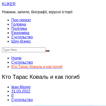
Skip
KLIKER
to
Новини, запити, біографії, вірусні історії
content
Про проєкт
Головна
Політика
Економіка
Суспільство
Шоу-бізнес
Home
Суспільство
Кто Тарас Коваль и как погиб
Кто Тарас Коваль и как погиб
Іван Мазур
31.03.2022
0
Суспільство