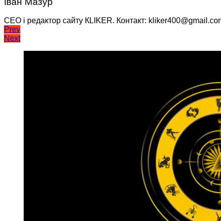
Іван Мазур
CEO і редактор сайту КLIKER. Контакт: kliker400@gmail.co
Навігація
Prev
Next
записів