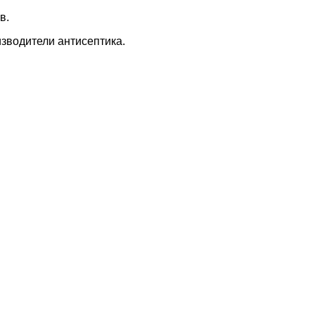
в.
изводители антисептика.