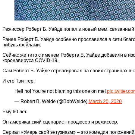
Режиссер Роберт Б. Уайде попал в новый мем, связанный
Ранее Роберт Б. Уайде особенно прославился в сети благо
нибудь фейлами.
Сейчас же титр с именем Роберта Б. Уайде добавили в изо
коронавируса COVID-19.
Сам Роберт Б. Уайде отреагировал на своих страницах в со
И его Твиттер:
Hell no! You're not blaming this one on me!
pic.twitter
— Robert B. Weide (@BobWeide)
March 20, 2020
Ему 60 лет.
Он американский сценарист, продюсер и режиссер.
Сериал «Умерь свой энтузиазм» – это комедия положений.