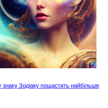
у знаку Зодіаку пощастить найбільше