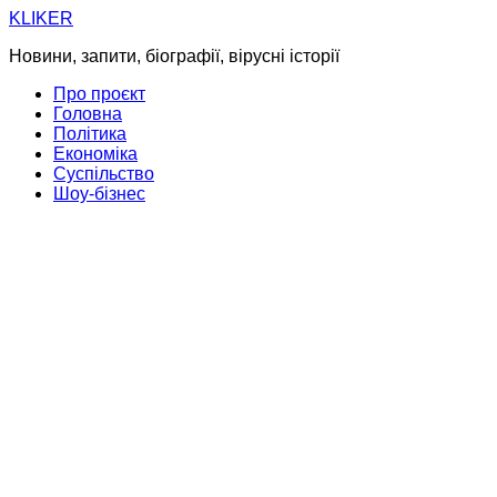
Skip
KLIKER
to
Новини, запити, біографії, вірусні історії
content
Про проєкт
Головна
Політика
Економіка
Суспільство
Шоу-бізнес