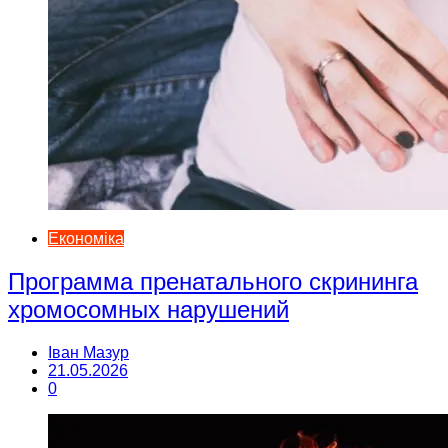
Економіка
Программа пренатального скрининга
хромосомных нарушений
Іван Мазур
21.05.2026
0