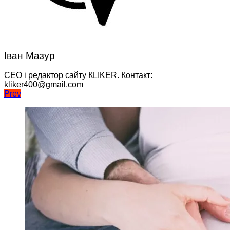
Іван Мазур
CEO і редактор сайту КLIKER. Контакт:
kliker400@gmail.com
Навігація
Prev
записів