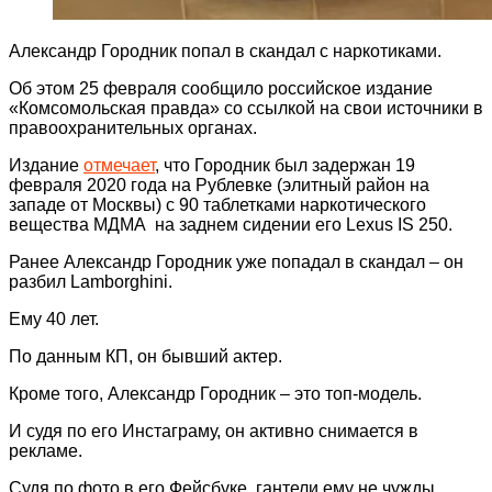
Александр Городник попал в скандал с наркотиками.
Об этом 25 февраля сообщило российское издание
«Комсомольская правда» со ссылкой на свои источники в
правоохранительных органах.
Издание
отмечает
, что Городник был задержан 19
февраля 2020 года на Рублевке (элитный район на
западе от Москвы) с 90 таблетками наркотического
вещества МДМА на заднем сидении его Lexus IS 250.
Ранее Александр Городник уже попадал в скандал – он
разбил Lamborghini.
Ему 40 лет.
По данным КП, он бывший актер.
Кроме того, Александр Городник – это топ-модель.
И судя по его Инстаграму, он активно снимается в
рекламе.
Судя по фото в его Фейсбуке, гантели ему не чужды.