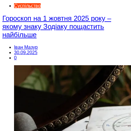
Суспільство
Гороскоп на 1 жовтня 2025 року –
якому знаку Зодіаку пощастить
найбільше
Іван Мазур
30.09.2025
0