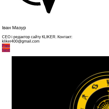
Іван Мазур
CEO і редактор сайту КLIKER. Контакт:
kliker400@gmail.com
Навігація
Prev
Next
записів