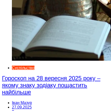
Суспільство
Гороскоп на 28 вересня 2025 року –
якому знаку зодіаку пощастить
найбільше
Іван Мазур
27.09.2025