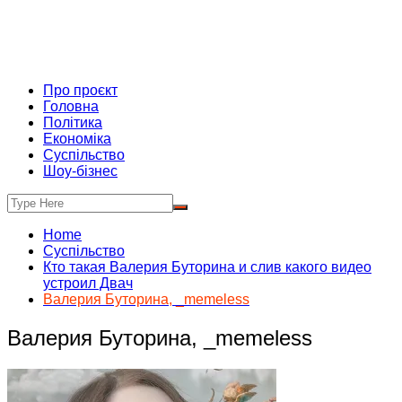
Про проєкт
Головна
Політика
Економіка
Суспільство
Шоу-бізнес
Home
Суспільство
Кто такая Валерия Буторина и слив какого видео
устроил Двач
Валерия Буторина, _memeless
Валерия Буторина, _memeless