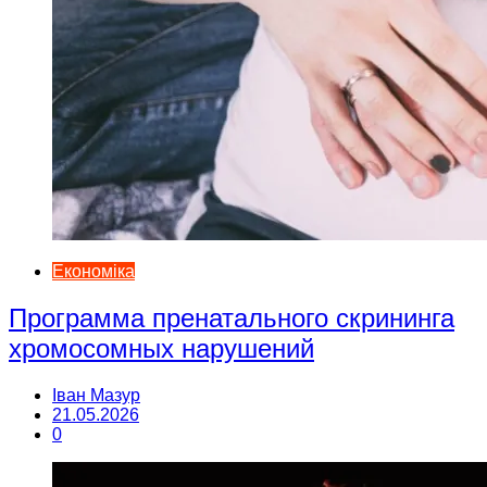
Економіка
Программа пренатального скрининга
хромосомных нарушений
Іван Мазур
21.05.2026
0