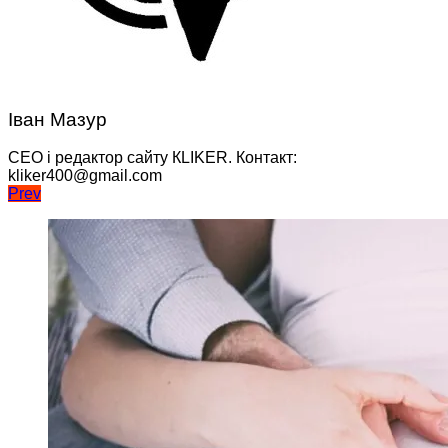
Іван Мазур
CEO і редактор сайту КLIKER. Контакт:
kliker400@gmail.com
Навігація
Prev
записів