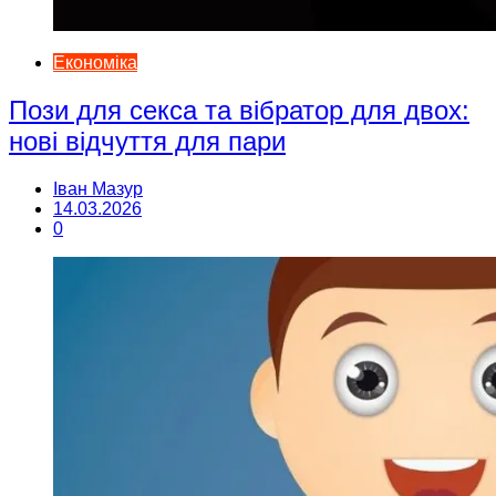
Економіка
Пози для секса та вібратор для двох:
нові відчуття для пари
Іван Мазур
14.03.2026
0