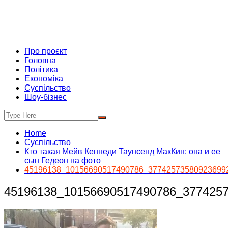
Про проєкт
Головна
Політика
Економіка
Суспільство
Шоу-бізнес
Home
Суспільство
Кто такая Мейв Кеннеди Таунсенд МакКин: она и ее
сын Гедеон на фото
45196138_10156690517490786_37742573580923699
45196138_10156690517490786_377425