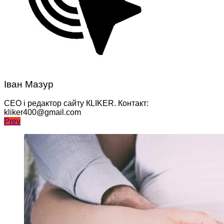
Іван Мазур
CEO і редактор сайту КLIKER. Контакт:
kliker400@gmail.com
Навігація
Prev
записів