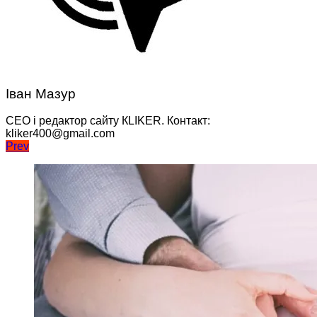
Іван Мазур
CEO і редактор сайту КLIKER. Контакт:
kliker400@gmail.com
Навігація
Prev
записів