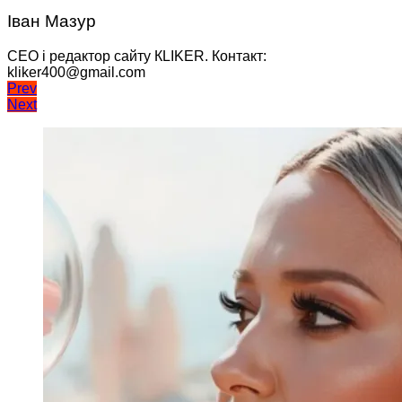
Іван Мазур
CEO і редактор сайту КLIKER. Контакт:
kliker400@gmail.com
Навігація
Prev
Next
записів