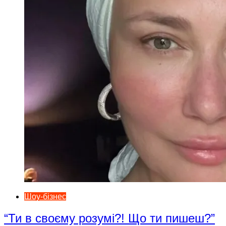
Шоу-бізнес
“Ти в своєму розумі?! Що ти пишеш?”