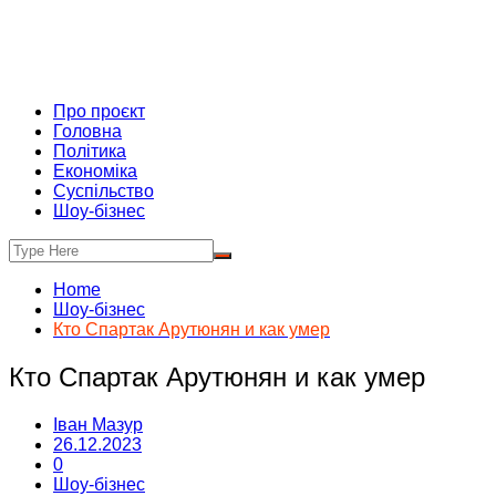
Про проєкт
Головна
Політика
Економіка
Суспільство
Шоу-бізнес
Home
Шоу-бізнес
Кто Спартак Арутюнян и как умер
Кто Спартак Арутюнян и как умер
Іван Мазур
26.12.2023
0
Шоу-бізнес