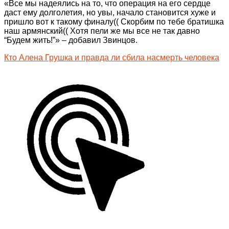
«Все мы надеялись на то, что операция на его сердце
даст ему долголетия, но увы, начало становится хуже и
пришло вот к такому финалу(( Скорбим по тебе братишка
наш армянский(( Хотя пели же мы все не так давно
“Будем жить!”» – добавил Звинцов.
Кто Алена Грушка и правда ли сбила насмерть человека