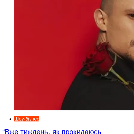
Шоу-бізнес
“Вже тиждень, як прокидаюсь