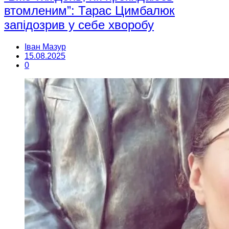
втомленим”: Тарас Цимбалюк
запідозрив у себе хворобу
Іван Мазур
15.08.2025
0