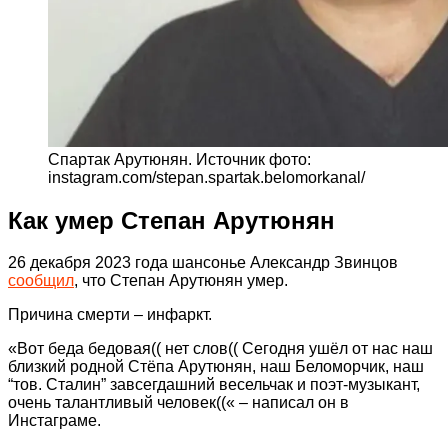
Спартак Арутюнян. Источник фото:
instagram.com/stepan.spartak.belomorkanal/
Как умер Степан Арутюнян
26 декабря 2023 года шансонье Александр Звинцов
сообщил
, что Степан Арутюнян умер.
Причина смерти – инфаркт.
«Вот беда бедовая(( нет слов(( Сегодня ушёл от нас наш
близкий родной Стёпа Арутюнян, наш Беломорчик, наш
“тов. Сталин” завсегдашний весельчак и поэт-музыкант,
очень талантливый человек((« – написал он в
Инстаграме.