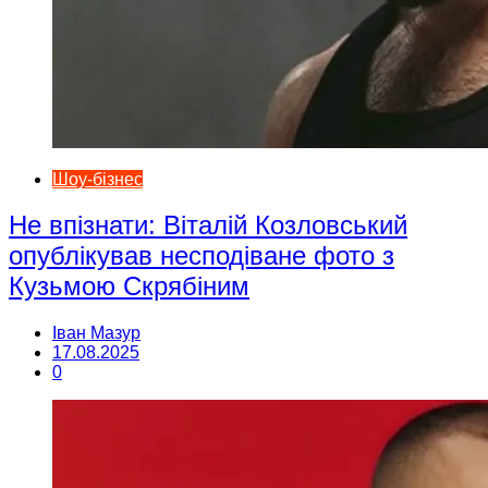
Шоу-бізнес
Не впізнати: Віталій Козловський
опублікував несподіване фото з
Кузьмою Скрябіним
Іван Мазур
17.08.2025
0