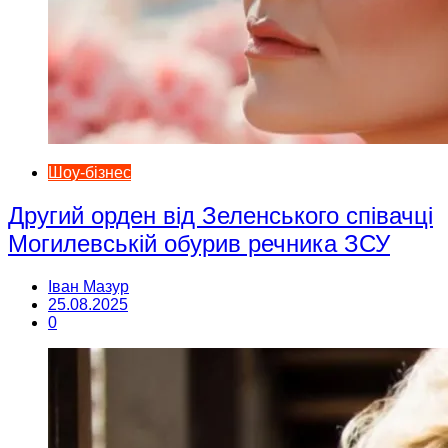
Шоу-бізнес
Другий орден від Зеленського співачці
Могилевській обурив речника ЗСУ
Іван Мазур
25.08.2025
0