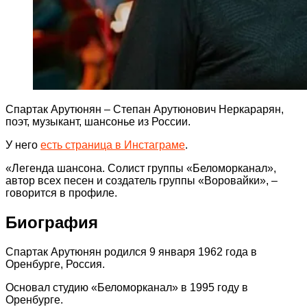
Спартак Арутюнян – Степан Арутюнович Неркарарян,
поэт, музыкант, шансонье из России.
У него
есть страница в Инстаграме
.
«Легенда шансона. Солист группы «Беломорканал»,
автор всех песен и создатель группы «Воровайки», –
говорится в профиле.
Биография
Спартак Арутюнян родился 9 января 1962 года в
Оренбурге, Россия.
Основал студию «Беломорканал» в 1995 году в
Оренбурге.