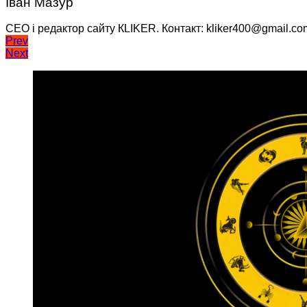
Іван Мазур
CEO і редактор сайту КLIKER. Контакт: kliker400@gmail.co
Навігація
Prev
Next
записів