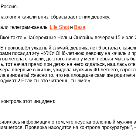
 Россия.
 наклоняя качели вниз, сбрасывает с них девочку.
зали телеграм-каналы
Life Shot
и
Baza
.
Вконтакте «Набережные Челны Онлайн» вечером 15 июля 2
произошёл ужасный случай, девочка лет 6 встала с качели 
орами посадил эту ЧУЖУЮ!!!6-летнюю девочку на качель и пр
на вылетела с качели, до этого лично у меня первая мысль 
ь, тот начал прямо при детях на него кидаться, нашлась о
 Вчера впервые в жизни, увидела мужчину 40-летнего, взрос
а виновата! Ужасно то, что на площадке сами же родителя 
одумать! Если ты это читаешь, ты чмо!»
 контроль этот инцидент.
появилась информация о том, что неустановленный мужчин
чившегося. Проверка находится на контроле прокуратуры”,