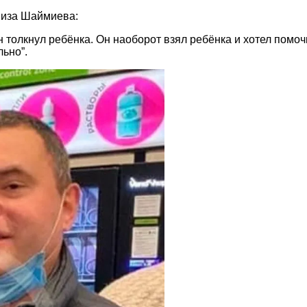
миза Шаймиева:
н толкнул ребёнка. Он наоборот взял ребёнка и хотел помо
ьно”.