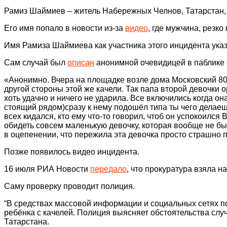
Рамиз Шаймиев – житель Набережных Челнов, Татарстан,
Его имя попало в новости из-за
видео
, где мужчина, резко
Имя Рамиза Шаймиева как участника этого инцидента ука
Сам случай был
описан
анонимной очевидицей в паблике 
«Анонимно. Вчера на площадке возле дома Московский 80Б 
другой стороны этой же качели. Так папа второй девочки 
хоть удачно и ничего не ударила. Все включились когда о
стоящий рядом)сразу к нему подошёл типа ты чего делаеш
всех кидался, кто ему что-то говорил, чтоб он успокоился
обидеть совсем маленькую девочку, которая вообще не был
в оцепенении, что пережила эта девочка просто страшно п
Позже появилось видео инцидента.
16 июля РИА Новости
передало
, что прокуратура взяла на
Саму проверку проводит полиция.
“В средствах массовой информации и социальных сетях 
ребёнка с качелей. Полиция выясняет обстоятельства слу
Татарстана.