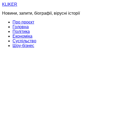
Skip
KLIKER
to
Новини, запити, біографії, вірусні історії
content
Про проєкт
Головна
Політика
Економіка
Суспільство
Шоу-бізнес