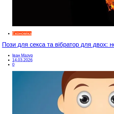
Економіка
Пози для секса та вібратор для двох: н
Іван Мазур
14.03.2026
0