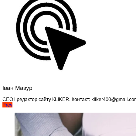
Іван Мазур
CEO і редактор сайту КLIKER. Контакт: kliker400@gmail.co
Навігація
Prev
записів