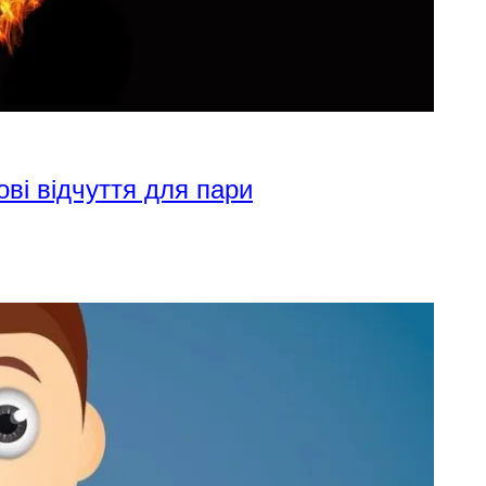
ові відчуття для пари