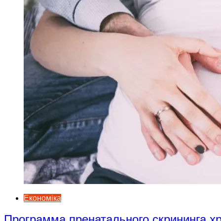
Економіка
Программа пренатального скрининга 