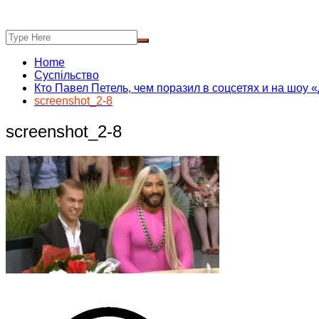
Home
Суспільство
Кто Павел Петель, чем поразил в соцсетях и на шоу
screenshot_2-8
screenshot_2-8