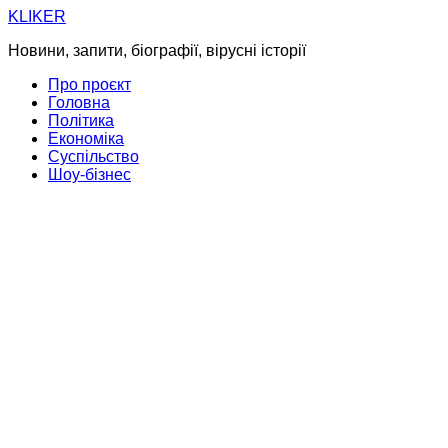
Skip
KLIKER
to
Новини, запити, біографії, вірусні історії
content
Про проєкт
Головна
Політика
Економіка
Суспільство
Шоу-бізнес