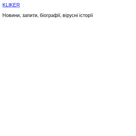
Skip
KLIKER
to
Новини, запити, біографії, вірусні історії
content