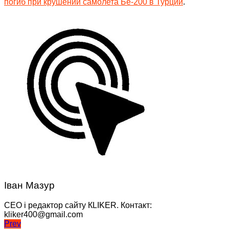
погиб при крушении самолета Бе-200 в Турции
.
Іван Мазур
CEO і редактор сайту КLIKER. Контакт:
kliker400@gmail.com
Навігація
Prev