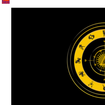
Next
записів