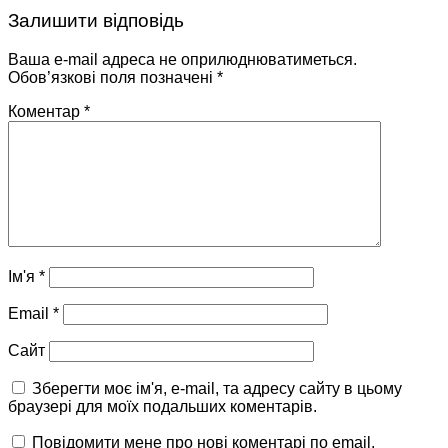
Залишити відповідь
Ваша e-mail адреса не оприлюднюватиметься.
Обов’язкові поля позначені
*
Коментар
*
Ім'я
*
Email
*
Сайт
Зберегти моє ім'я, e-mail, та адресу сайту в цьому
браузері для моїх подальших коментарів.
Повідомити мене про нові коментарі по email.