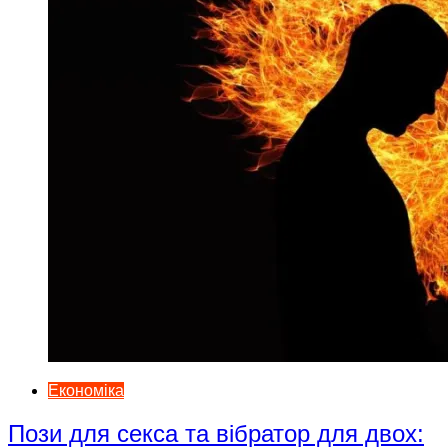
Економіка
Пози для секса та вібратор для двох: