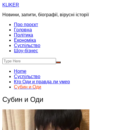
Skip
KLIKER
to
Новини, запити, біографії, вірусні історії
content
Про проєкт
Головна
Політика
Економіка
Суспільство
Шоу-бізнес
Home
Суспільство
Кто Оди и правда ли умер
Субин и Оди
Субин и Оди