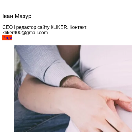
Іван Мазур
CEO і редактор сайту КLIKER. Контакт:
kliker400@gmail.com
Навігація
Prev
записів