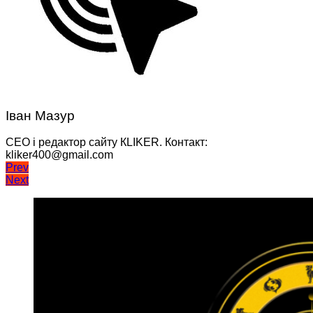
Іван Мазур
CEO і редактор сайту КLIKER. Контакт:
kliker400@gmail.com
Навігація
Prev
Next
записів