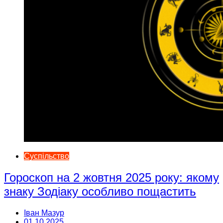
Суспільство
Гороскоп на 2 жовтня 2025 року: якому
знаку Зодіаку особливо пощастить
Іван Мазур
01.10.2025