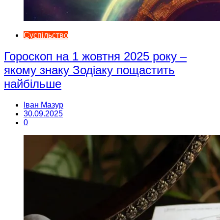
Суспільство
Гороскоп на 1 жовтня 2025 року –
якому знаку Зодіаку пощастить
найбільше
Іван Мазур
30.09.2025
0