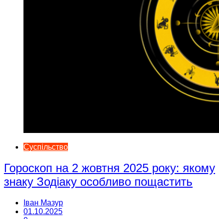
Суспільство
Гороскоп на 2 жовтня 2025 року: якому
знаку Зодіаку особливо пощастить
Іван Мазур
01.10.2025