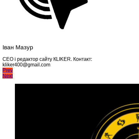
Іван Мазур
CEO і редактор сайту КLIKER. Контакт:
kliker400@gmail.com
Навігація
Prev
Next
записів