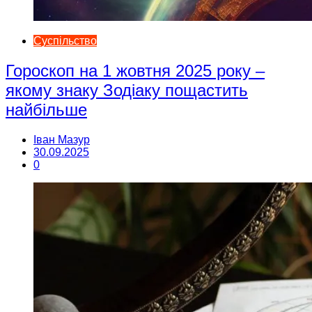
Суспільство
Гороскоп на 1 жовтня 2025 року –
якому знаку Зодіаку пощастить
найбільше
Іван Мазур
30.09.2025
0