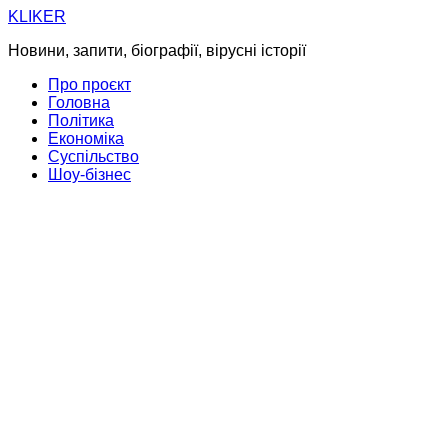
Skip
KLIKER
to
Новини, запити, біографії, вірусні історії
content
Про проєкт
Головна
Політика
Економіка
Суспільство
Шоу-бізнес