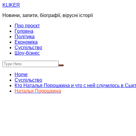
Skip
KLIKER
to
Новини, запити, біографії, вірусні історії
content
Про проєкт
Головна
Політика
Економіка
Суспільство
Шоу-бізнес
Home
Суспільство
Кто Наталья Порошкина и что с ней случилось в Сык
Наталья Порошкина