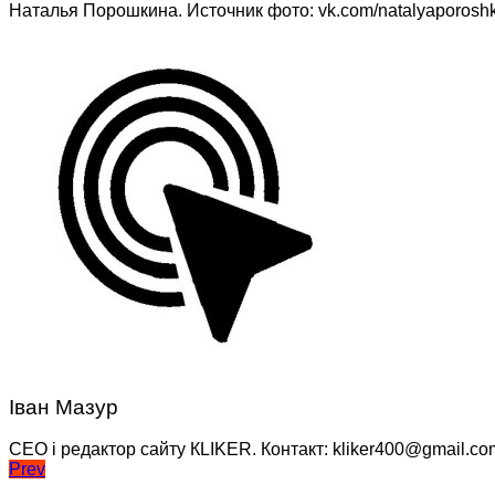
Наталья Порошкина. Источник фото: vk.com/natalyaporosh
Іван Мазур
CEO і редактор сайту КLIKER. Контакт: kliker400@gmail.co
Навігація
Prev