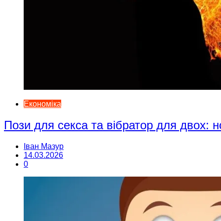
Економіка
Пози для секса та вібратор для двох: н
Іван Мазур
14.03.2026
0