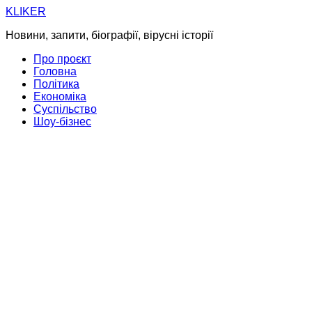
Skip
KLIKER
to
Новини, запити, біографії, вірусні історії
content
Про проєкт
Головна
Політика
Економіка
Суспільство
Шоу-бізнес