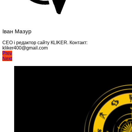
Іван Мазур
CEO і редактор сайту КLIKER. Контакт:
kliker400@gmail.com
Навігація
Prev
Next
записів