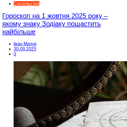
Суспільство
Гороскоп на 1 жовтня 2025 року –
якому знаку Зодіаку пощастить
найбільше
Іван Мазур
30.09.2025
0