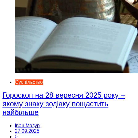
Суспільство
Гороскоп на 28 вересня 2025 року –
якому знаку зодіаку пощастить
найбільше
Іван Мазур
27.09.2025
0