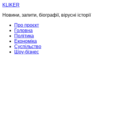
Skip
KLIKER
to
Новини, запити, біографії, вірусні історії
content
Про проєкт
Головна
Політика
Економіка
Суспільство
Шоу-бізнес