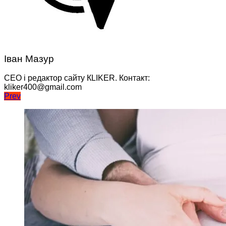
Іван Мазур
CEO і редактор сайту КLIKER. Контакт:
kliker400@gmail.com
Навігація
Prev
записів