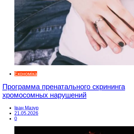
Економіка
Программа пренатального скрининга
хромосомных нарушений
Іван Мазур
21.05.2026
0