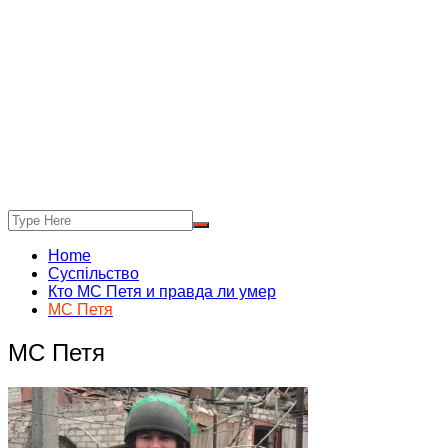
Home
Суспільство
Кто МС Петя и правда ли умер
МС Петя
МС Петя