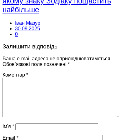
якому знаку Зодіаку пощастить
найбільше
Іван Мазур
30.09.2025
0
Залишити відповідь
Ваша e-mail адреса не оприлюднюватиметься.
Обов’язкові поля позначені
*
Коментар
*
Ім'я
*
Email
*