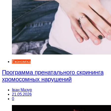
Економіка
Программа пренатального скрининга
хромосомных нарушений
Іван Мазур
21.05.2026
0