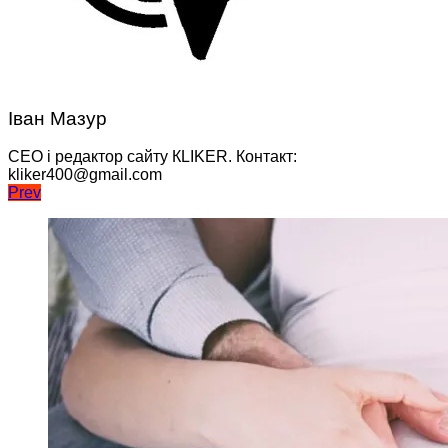
Іван Мазур
CEO і редактор сайту КLIKER. Контакт:
kliker400@gmail.com
Навігація
Prev
записів