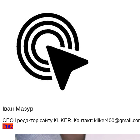
Іван Мазур
CEO і редактор сайту КLIKER. Контакт: kliker400@gmail.co
Навігація
Prev
записів