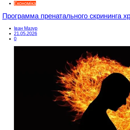
Економіка
Программа пренатального скрининга 
Іван Мазур
21.05.2026
0