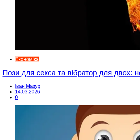
Економіка
Пози для секса та вібратор для двох: н
Іван Мазур
14.03.2026
0