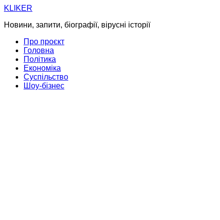
Skip
KLIKER
to
Новини, запити, біографії, вірусні історії
content
Про проєкт
Головна
Політика
Економіка
Суспільство
Шоу-бізнес