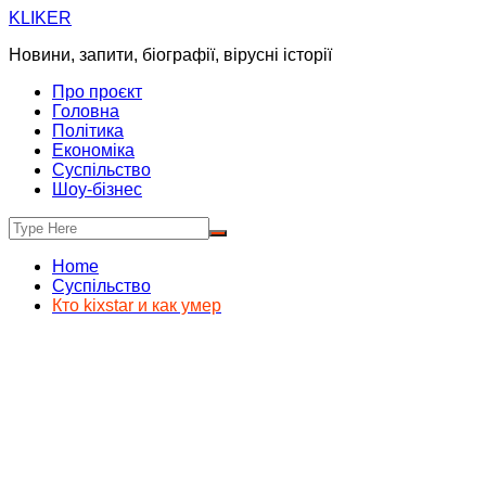
Skip
KLIKER
to
Новини, запити, біографії, вірусні історії
content
Про проєкт
Головна
Політика
Економіка
Суспільство
Шоу-бізнес
Home
Суспільство
Кто kixstar и как умер