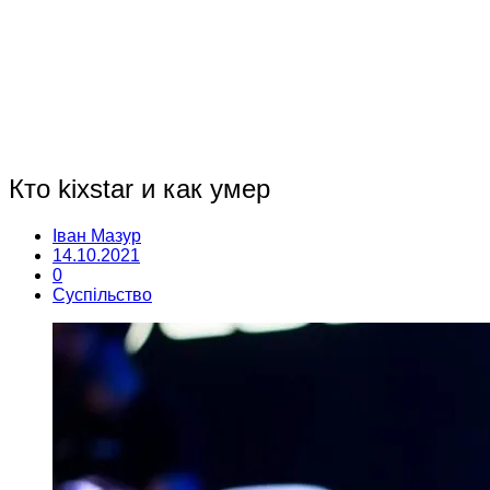
Кто kixstar и как умер
Іван Мазур
14.10.2021
0
Суспільство