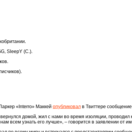
кобритании.
G, SleepY (C.).
ков.
писчиков).
Паркер «Interro» Маккей
опубликовал
в Твиттере сообщение,
вернулся домой, жил с нами во время изоляции, проводил ка
нам всем узнать его лучше», – говорится в заявлении от и
вал по всему миру и встречался с представителями сообще