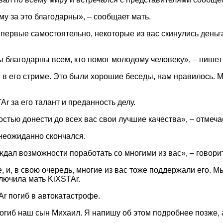
у за это благодарны», – сообщает мать.
впервые самостоятельно, некоторые из вас скинулись деньга
ы благодарны всем, кто помог молодому человеку», – пишет
в его стриме. Это были хорошие беседы, нам нравилось. Мн
r за его талант и преданность делу.
стью донести до всех вас свои лучшие качества», – отмеча
 неожиданно скончался.
ждал возможности поработать со многими из вас», – говори
, и, в свою очередь, многие из вас тоже поддержали его. 
ключила мать KiXSTAr.
TAr погиб в автокатастрофе.
погиб наш сын Михаил. Я напишу об этом подробнее позже, а