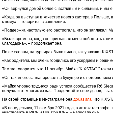
«Он вернулся домой более счастливым и сильным, и мы ем
«Когда он выступал в качестве нового кастера в Польше, 
к нему», – говорится в заявлении.
«Поддержка настолько его растрогала, что он заплакал. М
«Были времена, когда он приглашал меня поболтать с ним 
благодарна», – продолжает она.
По ее словам, на турнирах было видно, как уважают KiXSTA
«Как родители, мы очень гордились его усердием и решимо
Там же говорится, что 11 октября Майкл “KiXSTAr” Стокли
«Он так много запланировал на будущее и с нетерпением 
«Майкл упорно трудился ради успеха сообщества R6 Siege
получили от многих из вас. Продолжайте свое дело», – за
На своей странице в Инстаграме она
добавила
, что KiXS
«В понедельник, 11 октября 2021 года, в автокатастрофе 
участвовать в PIQF и Houston IQF», – написала она.