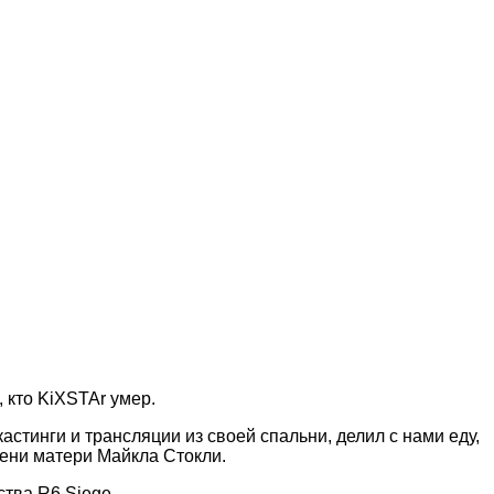
 кто KiXSTAr умер.
стинги и трансляции из своей спальни, делил с нами еду,
мени матери Майкла Стокли.
ства R6 Siege.