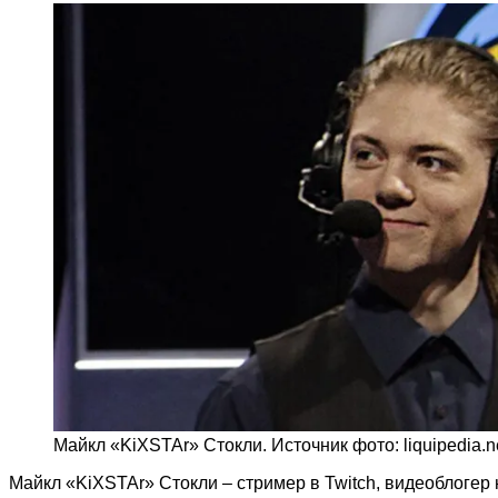
Майкл «KiXSTAr» Стокли. Источник фото: liquipedia.n
Майкл «KiXSTAr» Стокли – стример в Twitch, видеоблогер