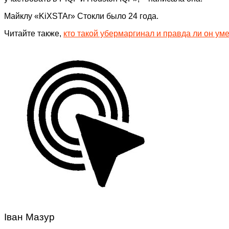
Майклу «KiXSTAr» Стокли было 24 года.
Читайте также,
кто такой убермаргинал и правда ли он ум
Іван Мазур