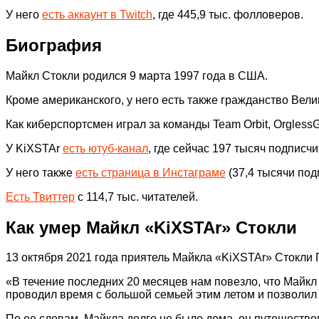
У него
есть аккаунт в Twitch
, где 445,9 тыс. фолловеров.
Биография
Майкл Стокли родился 9 марта 1997 года в США.
Кроме американского, у него есть также гражданство Вели
Как киберспортсмен играл за команды Team Orbit, OrglessG
У KiXSTAr
есть ютуб-канал
, где сейчас 197 тысяч подписчи
У него также
есть страница в Инстаграме
(37,4 тысячи под
Есть Твиттер
с 114,7 тыс. читателей.
Как умер Майкл «KiXSTAr» Стокли
13 октября 2021 года приятель Майкла «KiXSTAr» Стокли 
«В течение последних 20 месяцев нам повезло, что Майкл 
проводил время с большой семьей этим летом и позволил 
По ее словам, Майкла долго не было дома, он путешество