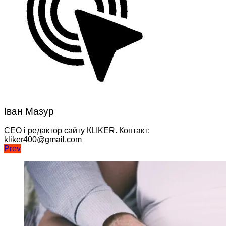
Іван Мазур
CEO і редактор сайту КLIKER. Контакт:
kliker400@gmail.com
Навігація
Prev
записів