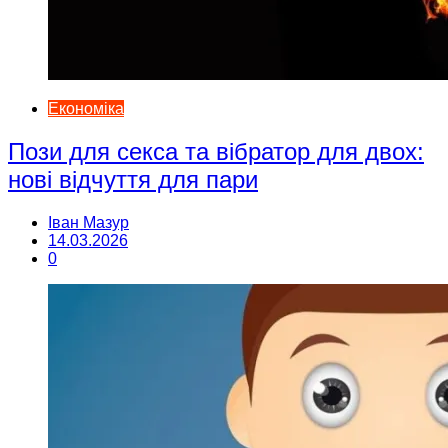
Економіка
Пози для секса та вібратор для двох:
нові відчуття для пари
Іван Мазур
14.03.2026
0