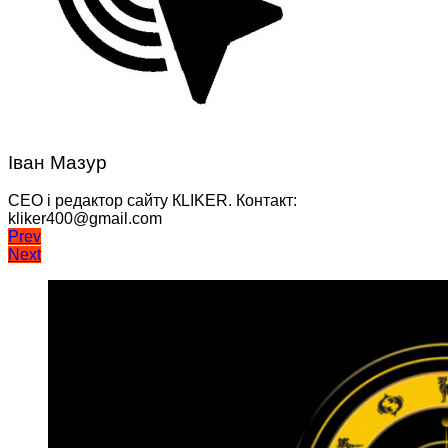
Іван Мазур
CEO і редактор сайту КLIKER. Контакт:
kliker400@gmail.com
Навігація
Prev
Next
записів