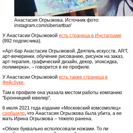
Анастасия Огрызкова. Источник фото:
instagram.com/siberiartbar/
У Анастасии Огрызковой
есть страница в Инстаграме
(992 подписчика).
«Арт-бар Анастасии Огрызковой. Деятель искусств, ART,
арт-вечеринки, обучение рисованию, рисунок на заказ,
арт-терапия, графический дизайн, декор, эпоксидка,
полимерка», – говорится в ее профиле.
У Анастасии Огрызковой
есть также страница в
Фейсбуке.
Там в профиле она указала местом работы компанию
“Бронницкий ювелир”.
6 июля 2021 года издание «Московский комсомолец»
сообщило
, что Анастасия Огрызкова была убита, а ее
мать Ирина Огрызкова – тяжело ранена.
«Обоих буквально исполосовали ножами. То ли