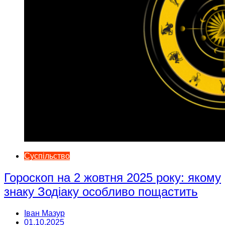
Суспільство
Гороскоп на 2 жовтня 2025 року: якому
знаку Зодіаку особливо пощастить
Іван Мазур
01.10.2025