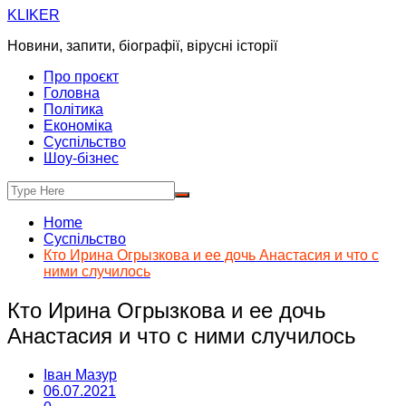
Skip
KLIKER
to
Новини, запити, біографії, вірусні історії
content
Про проєкт
Головна
Політика
Економіка
Суспільство
Шоу-бізнес
Home
Суспільство
Кто Ирина Огрызкова и ее дочь Анастасия и что с
ними случилось
Кто Ирина Огрызкова и ее дочь
Анастасия и что с ними случилось
Іван Мазур
06.07.2021