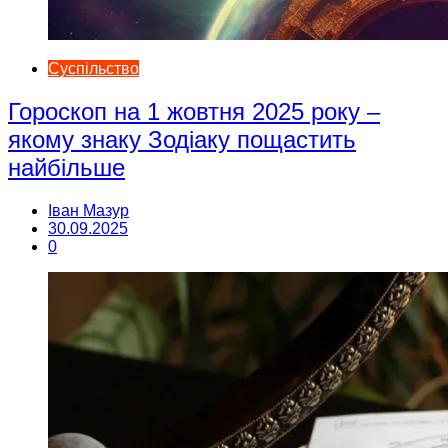
Суспільство
Гороскоп на 1 жовтня 2025 року –
якому знаку Зодіаку пощастить
найбільше
Іван Мазур
30.09.2025
0