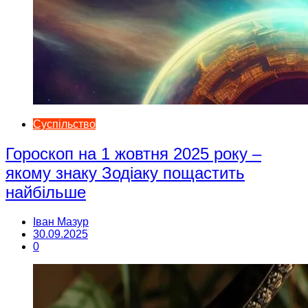
Суспільство
Гороскоп на 1 жовтня 2025 року –
якому знаку Зодіаку пощастить
найбільше
Іван Мазур
30.09.2025
0