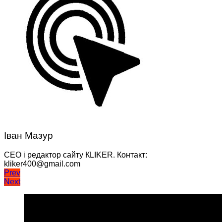
Іван Мазур
CEO і редактор сайту КLIKER. Контакт:
kliker400@gmail.com
Навігація
Prev
Next
записів