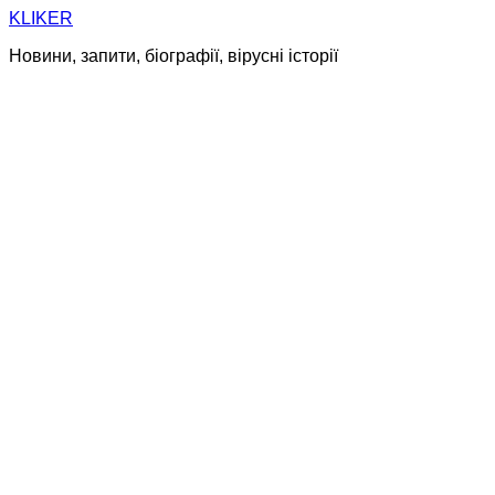
Skip
KLIKER
to
Новини, запити, біографії, вірусні історії
content