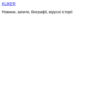
Skip
KLIKER
to
Новини, запити, біографії, вірусні історії
content