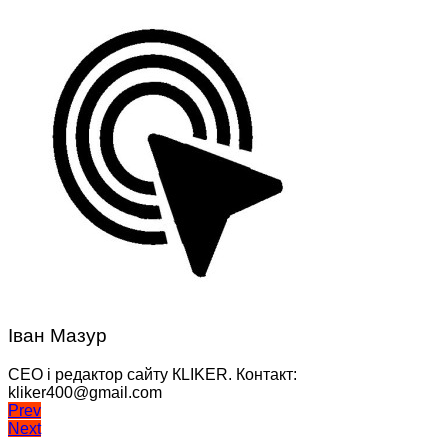
Іван Мазур
CEO і редактор сайту КLIKER. Контакт:
kliker400@gmail.com
Навігація
Prev
Next
записів