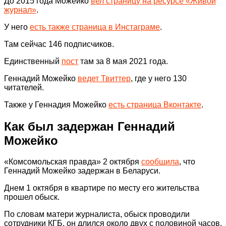
До 2015 года Можейко
вел страницу на ресурсе «Живой
журнал»
.
У него
есть также страница в Инстаграме
.
Там сейчас 146 подписчиков.
Единственный
пост
там за 8 мая 2021 года.
Геннадий Можейко
ведет Твиттер
, где у него 130
читателей.
Также у Геннадия Можейко
есть страница Вконтакте
.
Как был задержан Геннадий
Можейко
«Комсомольская правда» 2 октября
сообщила
, что
Геннадий Можейко задержан в Беларуси.
Днем 1 октября в квартире по месту его жительства
прошел обыск.
По словам матери журналиста, обыск проводили
сотрудники КГБ, он длился около двух с половиной часов.