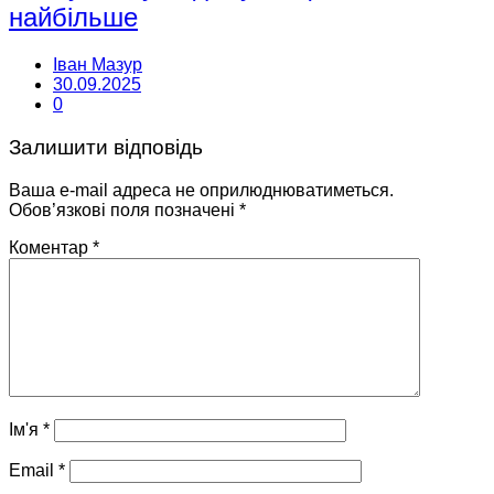
найбільше
Іван Мазур
30.09.2025
0
Залишити відповідь
Ваша e-mail адреса не оприлюднюватиметься.
Обов’язкові поля позначені
*
Коментар
*
Ім'я
*
Email
*