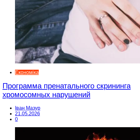
Економіка
Программа пренатального скрининга
хромосомных нарушений
Іван Мазур
21.05.2026
0