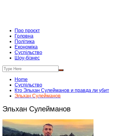
Про проєкт
Головна
Політика
Економіка
Суспільство
Шоу-бізнес
Home
Суспільство
Кто Эльхан Сулейманов и правда ли убит
Эльхан Сулейманов
Эльхан Сулейманов