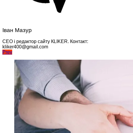
Іван Мазур
CEO і редактор сайту КLIKER. Контакт:
kliker400@gmail.com
Навігація
Prev
записів