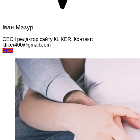
Іван Мазур
CEO і редактор сайту КLIKER. Контакт:
kliker400@gmail.com
Навігація
Prev
записів