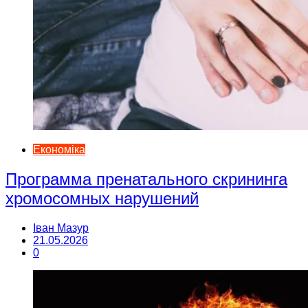
Економіка
Программа пренатального скрининга
хромосомных нарушений
Іван Мазур
21.05.2026
0