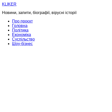
Skip
KLIKER
to
Новини, запити, біографії, вірусні історії
content
Про проєкт
Головна
Політика
Економіка
Суспільство
Шоу-бізнес