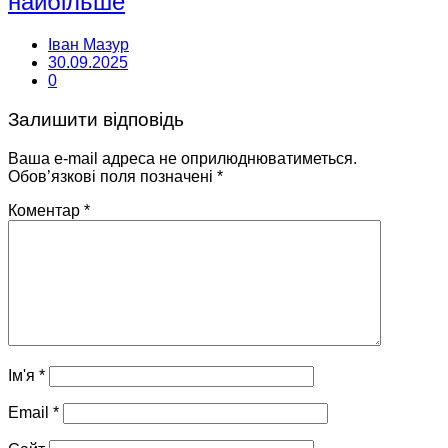
найбільше
Іван Мазур
30.09.2025
0
Залишити відповідь
Ваша e-mail адреса не оприлюднюватиметься.
Обов’язкові поля позначені
*
Коментар
*
Ім'я
*
Email
*