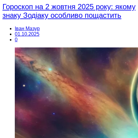
Гороскоп на 2 жовтня 2025 року: якому
знаку Зодіаку особливо пощастить
Іван Мазур
01.10.2025
0