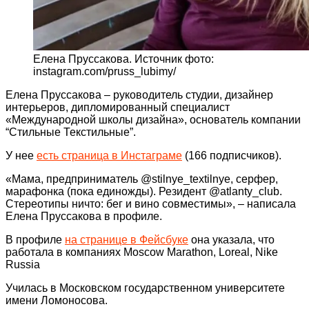
Елена Пруссакова. Источник фото:
instagram.com/pruss_lubimy/
Елена Пруссакова – руководитель студии, дизайнер
интерьеров, дипломированный специалист
«Международной школы дизайна», основатель компании
“Стильные Текстильные”.
У нее
есть страница в Инстаграме
(166 подписчиков).
«Мама, предприниматель @stilnye_textilnye, серфер,
марафонка (пока единожды). Резидент @atlanty_club.
Стереотипы ничто: бег и вино совместимы», – написала
Елена Пруссакова в профиле.
В профиле
на странице в Фейсбуке
она указала, что
работала в компаниях Moscow Marathon, Loreal, Nike
Russia
Училась в Московском государственном университете
имени Ломоносова.