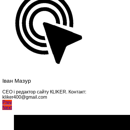
Іван Мазур
CEO і редактор сайту КLIKER. Контакт:
kliker400@gmail.com
Навігація
Prev
Next
записів