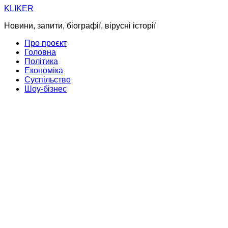
Skip
KLIKER
to
Новини, запити, біографії, вірусні історії
content
Про проєкт
Головна
Політика
Економіка
Суспільство
Шоу-бізнес