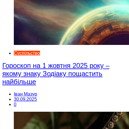
Суспільство
Гороскоп на 1 жовтня 2025 року –
якому знаку Зодіаку пощастить
найбільше
Іван Мазур
30.09.2025
0