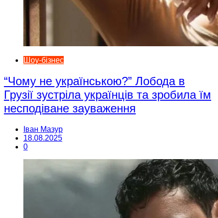
Шоу-бізнес
“Чому не українською?” Лобода в
Грузії зустріла українців та зробила їм
несподіване зауваження
Іван Мазур
18.08.2025
0