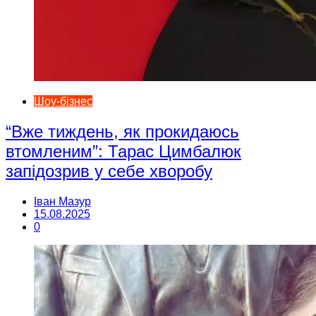
Шоу-бізнес
“Вже тиждень, як прокидаюсь
втомленим”: Тарас Цимбалюк
запідозрив у себе хворобу
Іван Мазур
15.08.2025
0