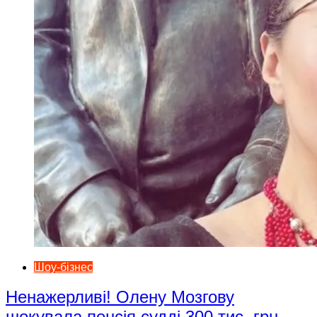
Шоу-бізнес
Ненажерливі! Олену Мозгову
шокувала пенсія судді 300 тис. грн