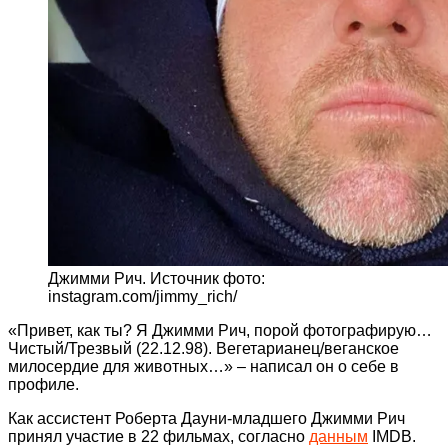
Джимми Рич. Источник фото:
instagram.com/jimmy_rich/
«Привет, как ты? Я Джимми Рич, порой фотографирую…
Чистый/Трезвый (22.12.98). Вегетарианец/веганское
милосердие для животных…» – написал он о себе в
профиле.
Как ассистент Роберта Дауни-младшего Джимми Рич
принял участие в 22 фильмах, согласно
данным
IMDB.