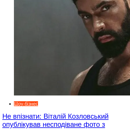
Шоу-бізнес
Не впізнати: Віталій Козловський
опублікував несподіване фото з