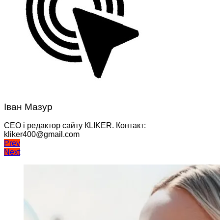
Іван Мазур
CEO і редактор сайту КLIKER. Контакт:
kliker400@gmail.com
Навігація
Prev
Next
записів