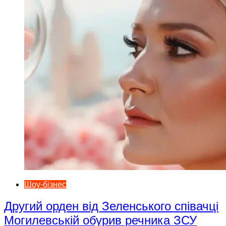
Шоу-бізнес
Другий орден від Зеленського співачці
Могилевській обурив речника ЗСУ