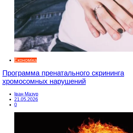
Економіка
Программа пренатального скрининга
хромосомных нарушений
Іван Мазур
21.05.2026
0