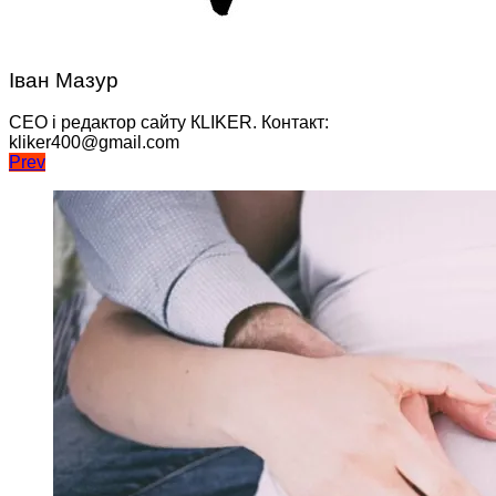
Іван Мазур
CEO і редактор сайту КLIKER. Контакт:
kliker400@gmail.com
Навігація
Prev
записів