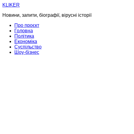
Skip
KLIKER
to
Новини, запити, біографії, вірусні історії
content
Про проєкт
Головна
Політика
Економіка
Суспільство
Шоу-бізнес