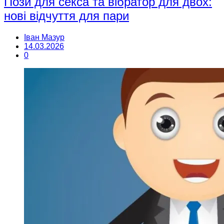
Пози для секса та вібратор для двох:
нові відчуття для пари
Іван Мазур
14.03.2026
0