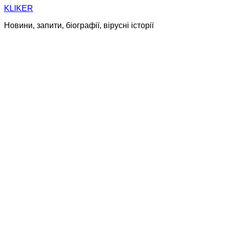
Skip
KLIKER
to
Новини, запити, біографії, вірусні історії
content