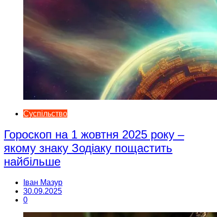
Суспільство
Гороскоп на 1 жовтня 2025 року –
якому знаку Зодіаку пощастить
найбільше
Іван Мазур
30.09.2025
0