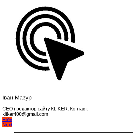
Іван Мазур
CEO і редактор сайту КLIKER. Контакт:
kliker400@gmail.com
Навігація
Prev
Next
записів