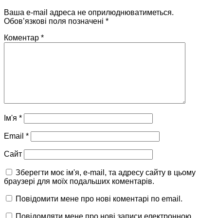
Ваша e-mail адреса не оприлюднюватиметься.
Обов’язкові поля позначені
*
Коментар
*
Ім'я
*
Email
*
Сайт
Зберегти моє ім'я, e-mail, та адресу сайту в цьому
браузері для моїх подальших коментарів.
Повідомити мене про нові коментарі по email.
Повідомляти мене про нові записи електронною