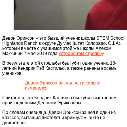
Девон Эриксон – это бывший ученик школы STEM School
Highlands Ranch в округе Дуглас (штат Колорадо, США),
который вместе с учащимся этой же школы Алеком
Маккинни 7 мая 2019 года
устроил там стрельбу
.
В результате этой стрельбы был убит один ученик, 18-
летний Кендрик Рэй Кастильо, а также ранены восемь
учеников.
Девон Эриксон располнел и сильно
изменился
Считается, что Кендрик Кастильо был убит выстрелом,
произведенным Девоном Эриксоном.
По словам очевидца, Девон Эриксон зашел в один из
классов, вытащил пистолет и крикнул: «Никто не
двигается».