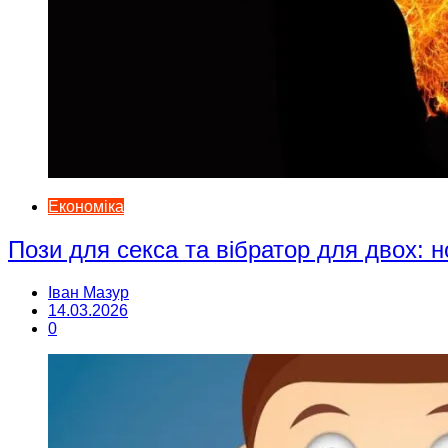
Економіка
Пози для секса та вібратор для двох: н
Іван Мазур
14.03.2026
0