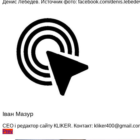
Денис Лебедев. Источник фото: facebook.com/denis.lebede
Іван Мазур
CEO і редактор сайту КLIKER. Контакт: kliker400@gmail.co
Навігація
Prev