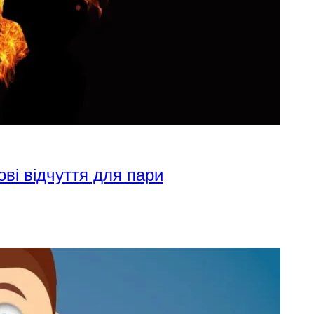
ові відчуття для пари