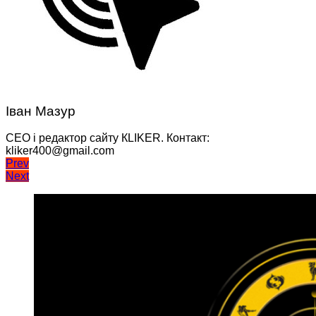
Іван Мазур
CEO і редактор сайту КLIKER. Контакт:
kliker400@gmail.com
Навігація
Prev
Next
записів