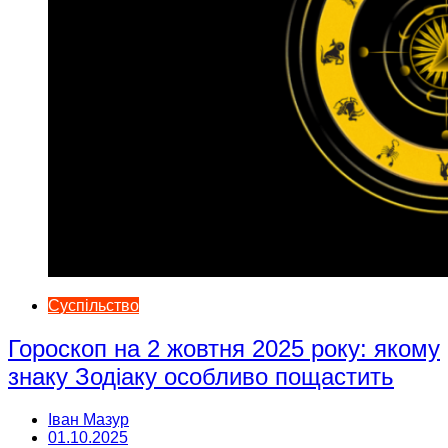
Суспільство
Гороскоп на 2 жовтня 2025 року: якому
знаку Зодіаку особливо пощастить
Іван Мазур
01.10.2025