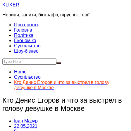
Skip
KLIKER
to
Новини, запити, біографії, вірусні історії
content
Про проєкт
Головна
Політика
Економіка
Суспільство
Шоу-бізнес
Home
Суспільство
Кто Денис Егоров и что за выстрел в голову
девушке в Москве
Кто Денис Егоров и что за выстрел в
голову девушке в Москве
Іван Мазур
22.05.2021