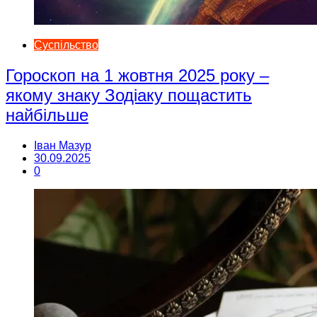
Суспільство
Гороскоп на 1 жовтня 2025 року –
якому знаку Зодіаку пощастить
найбільше
Іван Мазур
30.09.2025
0