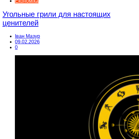
Економіка
Угольные грили для настоящих
ценителей
Іван Мазур
09.02.2026
0