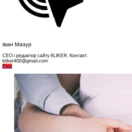
Іван Мазур
CEO і редактор сайту КLIKER. Контакт:
kliker400@gmail.com
Навігація
Prev
записів