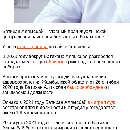
Батихан Алпысбай – главный врач Жуалынской
центральной районной больницы в Казахстане.
У него
есть страница
на сайте больницы.
В 2020 году вокруг Батихана Алпысбая разгорелся
скандал: медсестра
обвинила
руководство больницы в
поборах.
В итоге приказом и.о. руководителя управления
здравоохранения Жамбылской области от 26 октября
2020 года Батихан Алпысбай
был освобождён
от
занимаемой должности.
Однако в 2021 году Батихан Алпысбай
выиграл суд
:
восстановился в должности и отсудил у государства
около 1,8 миллиона тенге.
20 августа 2021 года стало известно, что Батихан
Алпысбай был госпитализирован с осложнениями от