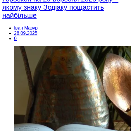
якому знаку Зодіаку пощастить
найбільше
Іван Мазур
28.09.2025
0