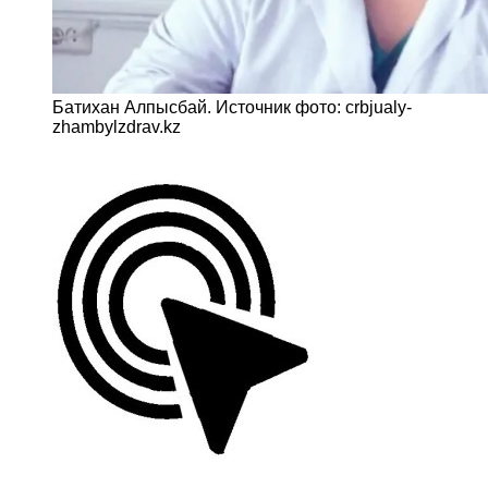
Батихан Алпысбай. Источник фото: crbjualy-
zhambylzdrav.kz