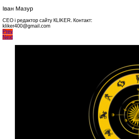
Іван Мазур
CEO і редактор сайту КLIKER. Контакт:
kliker400@gmail.com
Навігація
Prev
Next
записів