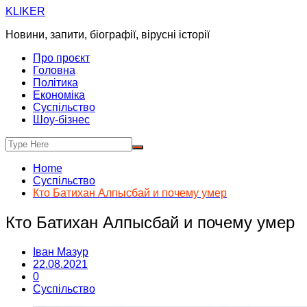
Skip
KLIKER
to
Новини, запити, біографії, вірусні історії
content
Про проєкт
Головна
Політика
Економіка
Суспільство
Шоу-бізнес
Home
Суспільство
Кто Батихан Алпысбай и почему умер
Кто Батихан Алпысбай и почему умер
Іван Мазур
22.08.2021
0
Суспільство