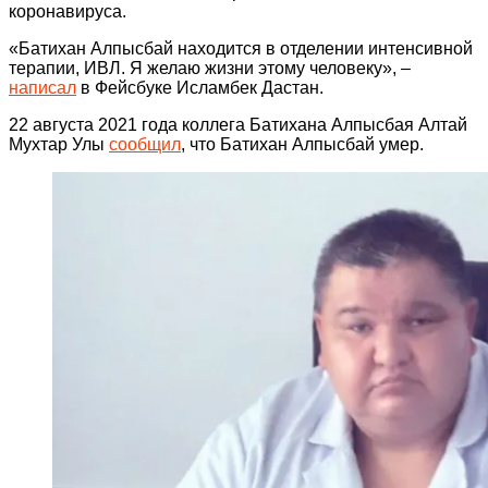
коронавируса.
«Батихан Алпысбай находится в отделении интенсивной
терапии, ИВЛ. Я желаю жизни этому человеку», –
написал
в Фейсбуке Исламбек Дастан.
22 августа 2021 года коллега Батихана Алпысбая Алтай
Мухтар Улы
сообщил
, что Батихан Алпысбай умер.