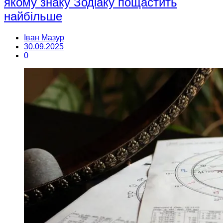
якому знаку Зодіаку пощастить
найбільше
Іван Мазур
30.09.2025
0