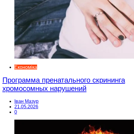
Економіка
Программа пренатального скрининга
хромосомных нарушений
Іван Мазур
21.05.2026
0