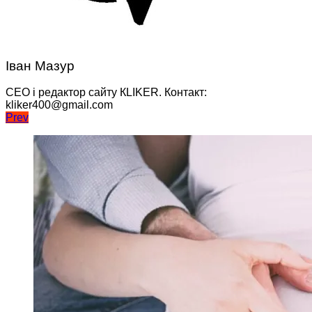
Іван Мазур
CEO і редактор сайту КLIKER. Контакт:
kliker400@gmail.com
Навігація
Prev
записів