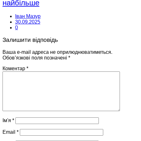
найбільше
Іван Мазур
30.09.2025
0
Залишити відповідь
Ваша e-mail адреса не оприлюднюватиметься.
Обов’язкові поля позначені
*
Коментар
*
Ім'я
*
Email
*